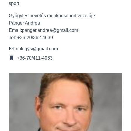
sport
Gyógytestnevelés munkacsoport vezetője:
Pánger Andrea
Email:panger.andrea@gmail.com
Tel: +36-20/362-4639
npktgys@gmail.com
+36-70/411-4963