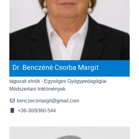
Dr. Benczéné Csorba Margit
tagozati elnök - Egységes Gyógypedagógiai
Módszertani Intézmények
benczecsmargit@gmail.com
+36-30/9360-544