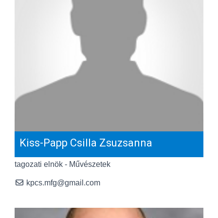
Kiss-Papp Csilla Zsuzsanna
tagozati elnök - Művészetek
kpcs.mfg@gmail.com