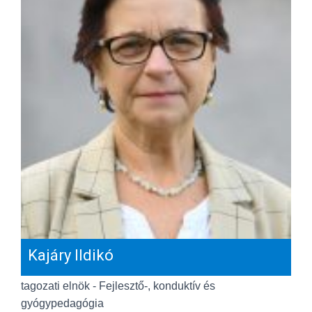
Kajáry Ildikó
tagozati elnök - Fejlesztő-, konduktív és
gyógypedagógia