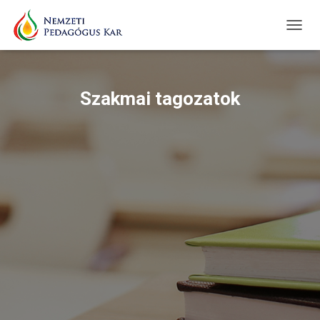
TOGGL
Szakmai tagozatok