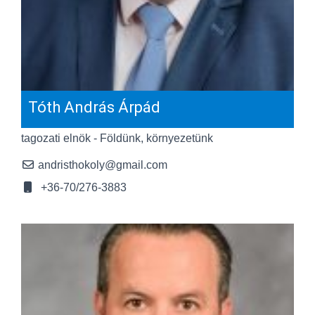
Tóth András Árpád
tagozati elnök - Földünk, környezetünk
andristhokoly@gmail.com
+36-70/276-3883