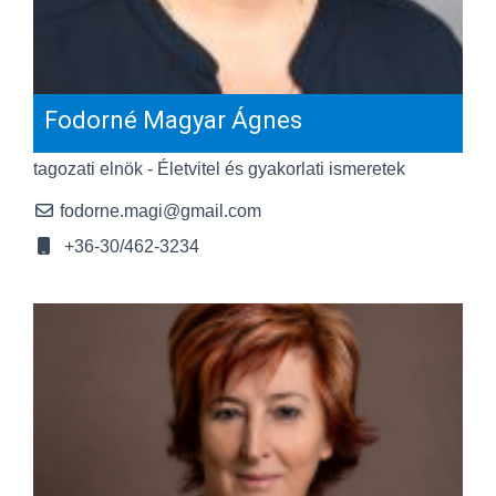
Fodorné Magyar Ágnes
tagozati elnök - Életvitel és gyakorlati ismeretek
fodorne.magi@gmail.com
+36-30/462-3234