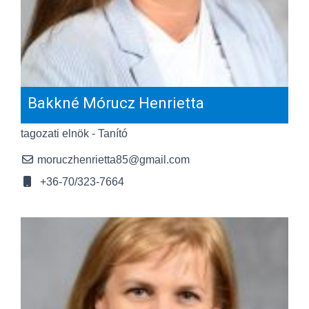
Bakkné Mórucz Henrietta
tagozati elnök - Tanító
moruczhenrietta85@gmail.com
+36-70/323-7664