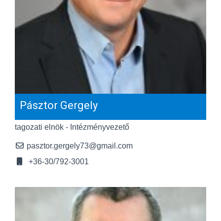
Pásztor Gergely
tagozati elnök - Intézményvezető
pasztor.gergely73@gmail.com
+36-30/792-3001