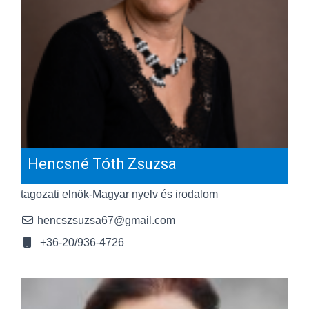
Hencsné Tóth Zsuzsa
tagozati elnök-Magyar nyelv és irodalom
hencszsuzsa67@gmail.com
+36-20/936-4726