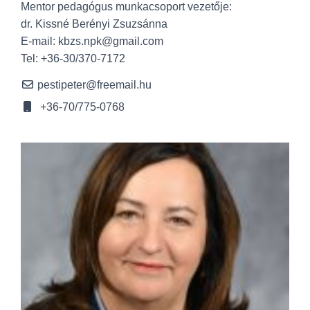
Mentor pedagógus munkacsoport vezetője:
dr. Kissné Berényi Zsuzsánna
E-mail: kbzs.npk@gmail.com
Tel: +36-30/370-7172
pestipeter@freemail.hu
+36-70/775-0768