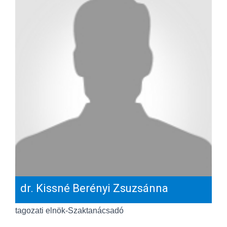
dr. Kissné Berényi Zsuzsánna
tagozati elnök-Szaktanácsadó