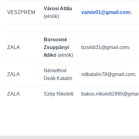
Városi Attila
VESZPRÉM
vamix01@gmail.com;
(elnök)
Borsosné
ZALA
Zsuppányi
bzsildi31@gmail.com;
Ildikó
(elnök)
Némethné
ZALA
ndkatalin78@gmail.com;
Deák Katalin
ZALA
Szép Nikolett
bakos.nikolett1990@gmai