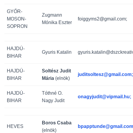
GYŐR-
Zugmann
MOSON-
foiggyms2@gmail.com;
Mónika Eszter
SOPRON
HAJDÚ-
Gyuris Katalin
gyuris.katalin@dszckreati
BIHAR
HAJDÚ-
Soltész Judit
juditsoltesz@gmail.com;
BIHAR
Mária
(elnök)
HAJDÚ-
Tóthné O.
onagyjudit@vipmail.hu;
BIHAR
Nagy Judit
Boros Csaba
HEVES
bpapptunde@gmail.com
(elnök)