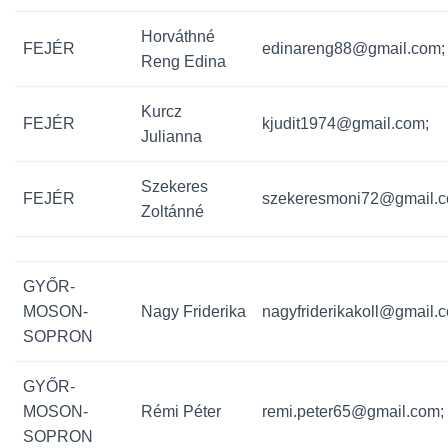
Horváthné
FEJÉR
edinareng88@gmail.com;
Reng Edina
Kurcz
FEJÉR
kjudit1974@gmail.com;
Julianna
Szekeres
FEJÉR
szekeresmoni72@gmail.c
Zoltánné
GYŐR-
MOSON-
Nagy Friderika
nagyfriderikakoll@gmail.
SOPRON
GYŐR-
MOSON-
Rémi Péter
remi.peter65@gmail.com;
SOPRON