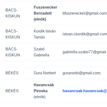
Fuszenecker
BÁCS-
Bernadett
bfuszenecker@gmail.com
KISKUN
(elnök)
BÁCS-
Kordik István
istvan.t.kordik@gmail.com
KISKUN
Tamás
BÁCS-
Szabó
gabriella.szabo77@gmail
KISKUN
Gabriella
BÉKÉS
Gura Norbert
guranorbi@gmail.com;
Havancsák
BÉKÉS
Piroska
havancsak.havancsak@
(elnök)