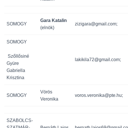
Gara Katalin
SOMOGY
zizigara@gmail.com;
(elnök)
SOMOGY
Szőllősiné
lakikila72@gmail.com;
Gyüre
Gabriella
Krisztina
Vörös
SOMOGY
voros.veronika@pte.hu;
Veronika
SZABOLCS-
SZATMÁR-
Bernáth Lajos
bernath.lajos69@gmail.c