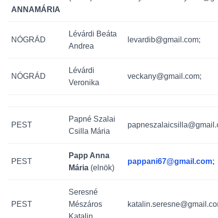
ANNAMÁRIA
Lévárdi Beáta
NÓGRÁD
levardib@gmail.com;
Andrea
Lévárdi
NÓGRÁD
veckany@gmail.com;
Veronika
Papné Szalai
PEST
papneszalaicsilla@gmail.
Csilla Mária
Papp Anna
PEST
pappani67@gmail.com;
Mária
(elnök)
Seresné
PEST
Mészáros
katalin.seresne@gmail.co
Katalin