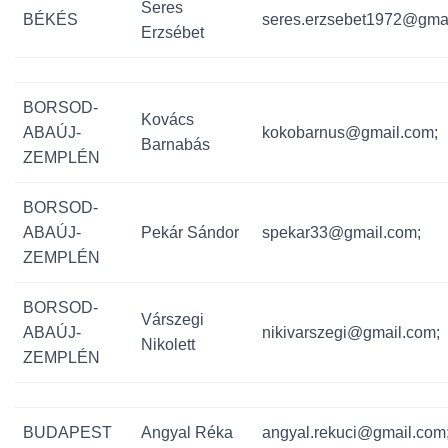
Seres
BÉKÉS
seres.erzsebet1972@gmai
Erzsébet
BORSOD-
Kovács
ABAÚJ-
kokobarnus@gmail.com;
Barnabás
ZEMPLÉN
BORSOD-
ABAÚJ-
Pekár Sándor
spekar33@gmail.com;
ZEMPLÉN
BORSOD-
Várszegi
ABAÚJ-
nikivarszegi@gmail.com;
Nikolett
ZEMPLÉN
BUDAPEST
Angyal Réka
angyal.rekuci@gmail.com