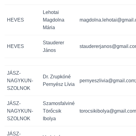
Lehotai
HEVES
Magdolna
magdolna.lehotai@gmail.
Mária
Stauderer
HEVES
staudererjanos@gmail.co
János
JÁSZ-
Dr. Zrupkóné
NAGYKUN-
pernyeszlivia@gmail.com
Pernyész Lívia
SZOLNOK
JÁSZ-
Szamosfalviné
NAGYKUN-
Törőcsik
torocsikibolya@gmail.com
SZOLNOK
Ibolya
JÁSZ-