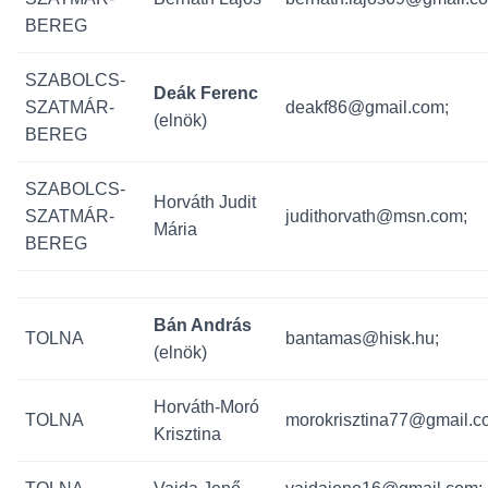
BEREG
SZABOLCS-
Deák Ferenc
SZATMÁR-
deakf86@gmail.com;
(elnök)
BEREG
SZABOLCS-
Horváth Judit
SZATMÁR-
judithorvath@msn.com;
Mária
BEREG
Bán András
TOLNA
bantamas@hisk.hu;
(elnök)
Horváth-Moró
TOLNA
morokrisztina77@gmail.c
Krisztina