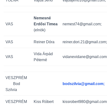
TOLNA
Vajda Jenő
vajdajeno16@gmail.com;
Nemesné
VAS
Erdősi Timea
nemest74@gmail.com;
(elnök)
VAS
Reiner Dóra
reiner.dori.21@gmail.com;
Vida Árpád
VAS
vidanevidane@gmail.com
Péterné
VESZPRÉM
Bod
bodszilvia@gmail.com;
Szilvia
VESZPRÉM
Kiss Róbert
kissrobert980@gmail.com