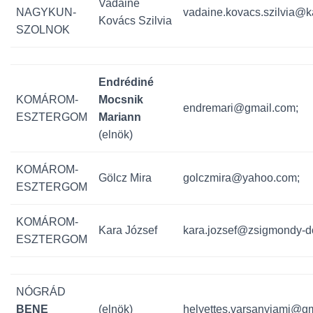
Vadainé
NAGYKUN-
vadaine.kovacs.szilvia@ka
Kovács Szilvia
SZOLNOK
Endrédiné
KOMÁROM-
Mocsnik
endremari@gmail.com;
ESZTERGOM
Mariann
(elnök)
KOMÁROM-
Gölcz Mira
golczmira@yahoo.com;
ESZTERGOM
KOMÁROM-
Kara József
kara.jozsef@zsigmondy-d
ESZTERGOM
NÓGRÁD
BENE
(elnök)
helyettes.varsanyiami@gm