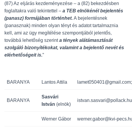
(87) Az eljárás kezdeményezése – a (82) bekezdésben
foglaltakra való tekintettel –
a TEB elnökénél bejelentés
(panasz) formájában történhet.
A bejelentésnek
(panasznak) minden olyan tényt és adatot tartalmaznia
kell, ami az ügy megítélése szempontjából jelentős,
továbbá lehetőség szerint
a tények alátámasztását
szolgáló bizonyítékokat, valamint a bejelentő nevét és
elérhetőségeit is.
”
BARANYA
Lantos Attila
lamet050401@gmail.com;
Sasvári
BARANYA
istvan.sasvari@pollack.hu
István
(elnök)
Werner Gábor
werner.gabor@kvi-pecs.h