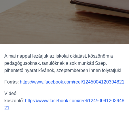
A mai nappal lezárjuk az iskolai oktatást, köszönöm a
pedagógusoknak, tanulóknak a sok munkát! Szép,
pihentető nyarat kívánok, szeptemberben innen folytatjuk!
Forrás:
https://www.facebook.com/reel/1245004120394821
Videó,
köszöntő:
https://www.facebook.com/reel/12450041203948
21