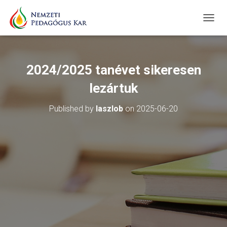
T
O
G
G
L
2024/2025 tanévet sikeresen
E
N
lezártuk
A
V
Published by
laszlob
on
2025-06-20
I
G
A
T
I
O
N