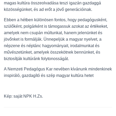
magas kultúra összeolvadása teszi igazán gazdaggá
közösségünket, és ad erőt a jövő generációinak.
Ebben a hétben különösen fontos, hogy pedagógusként,
szülőként, polgárként is támogassuk azokat az értékeket,
amelyek nem csupán múltunkat, hanem jelenünket és
jövőnket is formálják. Ünnepeljük a magyar nyelvet, a
népzene és néptánc hagyományait, irodalmunkat és
művészetünket, amelyek összekötnek bennünket, és
biztosítják kultúránk folytonosságát.
A Nemzeti Pedagógus Kar nevében kívánunk mindenkinek
inspiráló, gazdagító és szép magyar kultúra hetet
Kép: saját NPK H.Zs.