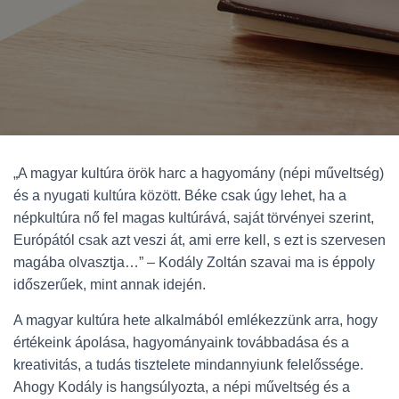
„A magyar kultúra örök harc a hagyomány (népi műveltség)
és a nyugati kultúra között. Béke csak úgy lehet, ha a
népkultúra nő fel magas kultúrává, saját törvényei szerint,
Európától csak azt veszi át, ami erre kell, s ezt is szervesen
magába olvasztja…” – Kodály Zoltán szavai ma is éppoly
időszerűek, mint annak idején.
A magyar kultúra hete alkalmából emlékezzünk arra, hogy
értékeink ápolása, hagyományaink továbbadása és a
kreativitás, a tudás tisztelete mindannyiunk felelőssége.
Ahogy Kodály is hangsúlyozta, a népi műveltség és a