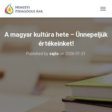
T
O
G
G
L
A magyar kultúra hete – Ünnepeljük
E
N
értékeinket!
A
V
Published by
sajto
on
2026-01-21
I
G
A
T
I
O
N