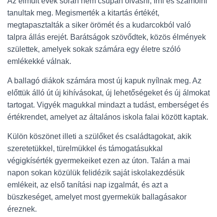
Az elmúlt évek során nem csupán olvasni, írni és számolni
tanultak meg. Megismerték a kitartás értékét,
megtapasztalták a siker örömét és a kudarcokból való
talpra állás erejét. Barátságok szövődtek, közös élmények
születtek, amelyek sokak számára egy életre szóló
emlékekké válnak.
A ballagó diákok számára most új kapuk nyílnak meg. Az
előttük álló út új kihívásokat, új lehetőségeket és új álmokat
tartogat. Vigyék magukkal mindazt a tudást, emberséget és
értékrendet, amelyet az általános iskola falai között kaptak.
Külön köszönet illeti a szülőket és családtagokat, akik
szeretetükkel, türelmükkel és támogatásukkal
végigkísérték gyermekeiket ezen az úton. Talán a mai
napon sokan közülük felidézik saját iskolakezdésük
emlékeit, az első tanítási nap izgalmát, és azt a
büszkeséget, amelyet most gyermekük ballagásakor
éreznek.