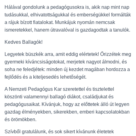
Hálával gondolunk a pedagógusokra is, akik nap mint nap
tudásukkal, elhivatottságukkal és emberségükkel formálták
a rájuk bízott fiatalokat. Munkájuk nyomán nemcsak
ismeretekkel, hanem útravalóval is gazdagodtak a tanulók.
Kedves Ballagók!
Legyetek büszkék arra, amit eddig elértetek! Őrizzétek meg
gyermeki kíváncsiságotokat, merjetek nagyot álmodni, és
soha ne feledjétek: minden új kezdet magában hordozza a
fejlődés és a kiteljesedés lehetőségét.
A Nemzeti Pedagógus Kar szeretettel és tisztelettel
köszönti valamennyi ballagó diákot, családjukat és
pedagógusaikat. Kívánjuk, hogy az előttetek álló út legyen
gazdag élményekben, sikerekben, emberi kapcsolatokban
és örömökben.
Szívből gratulálunk, és sok sikert kívánunk életetek