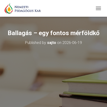
T
O
G
G
L
Ballagás – egy fontos mérföldkő
E
N
Published by
sajto
on
2026-06-19
A
V
I
G
A
T
I
O
N