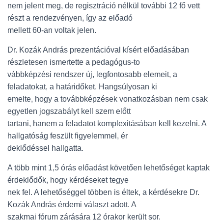
nem jelent meg, de regisztráció nélkül további 12 fő vett
részt a rendezvényen, így az előadó
mellett 60-an voltak jelen.
Dr. Kozák András prezentációval kísért előadásában
részletesen ismertette a pedagógus-to
vábbképzési rendszer új, legfontosabb elemeit, a
feladatokat, a határidőket. Hangsúlyosan ki
emelte, hogy a továbbképzések vonatkozásban nem csak
egyetlen jogszabályt kell szem előtt
tartani, hanem a feladatot komplexitásában kell kezelni. A
hallgatóság feszült figyelemmel, ér
deklődéssel hallgatta.
A több mint 1,5 órás előadást követően lehetőséget kaptak
érdeklődők, hogy kérdéseket tegye
nek fel. A lehetőséggel többen is éltek, a kérdésekre Dr.
Kozák András érdemi választ adott. A
szakmai fórum zárására 12 órakor került sor.