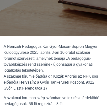
A Nemzeti Pedagógus Kar Győr-Moson-Sopron Megyei
Küldöttgyűlése 2025. április 3-án 10 órától szakmai
fórumot szervezett, amelynek témája „A pedagógus-
továbbképzés rend szerének újdonságai a gyakorlati
jogalkotás tekintetében.
A szakmai fórum előadója dr. Kozák András az NPK jogi
előadója
Helyszín:
a Győri Tankerületi Központ, 9022
Győr, Liszt Ferenc utca 17.
A szakmai fórumon szép számban vettek részt érdeklődő
pedagógusok. 56 fő regisztrált, 8 fő