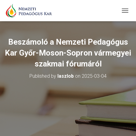
T
O
G
G
L
Beszámoló a Nemzeti Pedagógus
E
N
Kar Győr-Moson-Sopron vármegyei
A
V
szakmai fórumáról
I
G
Published by
laszlob
on
2025-03-04
A
T
I
O
N