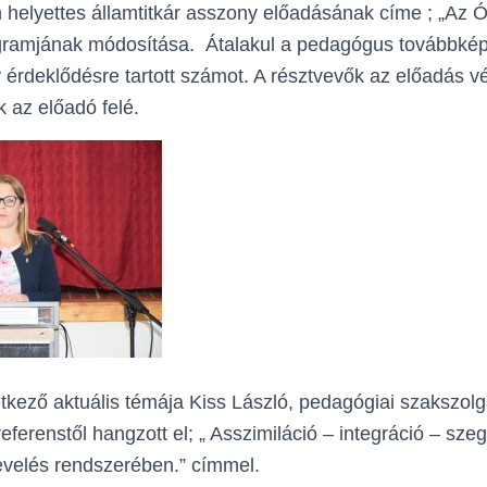
in helyettes államtitkár asszony előadásának címe ; „Az
ramjának módosítása. Átalakul a pedagógus továbbképz
érdeklődésre tartott számot. A résztvevők az előadás v
 az előadó felé.
tkező aktuális témája Kiss László, pedagógiai szakszolgá
erenstől hangzott el; „ Asszimiláció – integráció – szeg
velés rendszerében.” címmel.