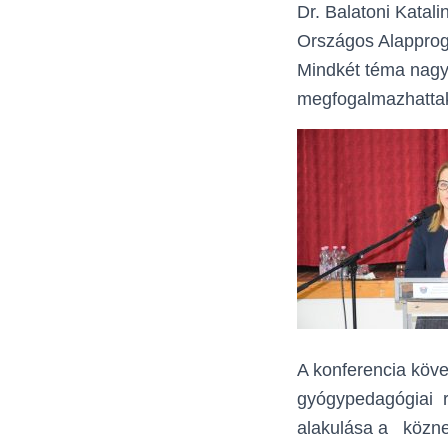
Dr. Balatoni Katal
Országos Alapprog
Mindkét téma nagy 
megfogalmazhattak
A konferencia köve
gyógypedagógiai ref
alakulása a közne