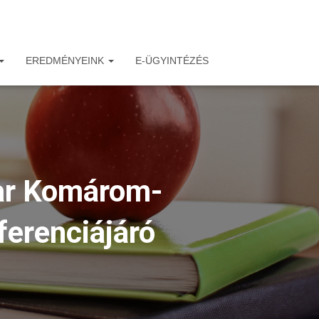
EREDMÉNYEINK
E-ÜGYINTÉZÉS
ar Komárom-
erenciájáró