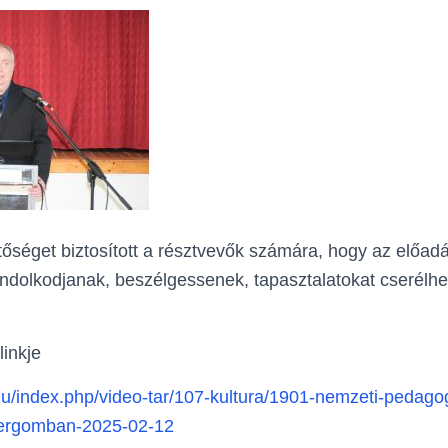
őséget biztosított a résztvevők számára, hogy az előad
ondolkodjanak, beszélgessenek, tapasztalatokat cserélh
linkje
hu/index.php/video-tar/107-kultura/1901-nemzeti-pedago
tergomban-2025-02-12