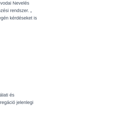
 Óvodai Nevelés
ési rendszer. „
égén kérdéseket is
lati és
regáció jelenlegi