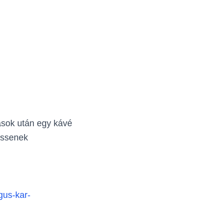
ások után egy kávé
essenek
gus-kar-