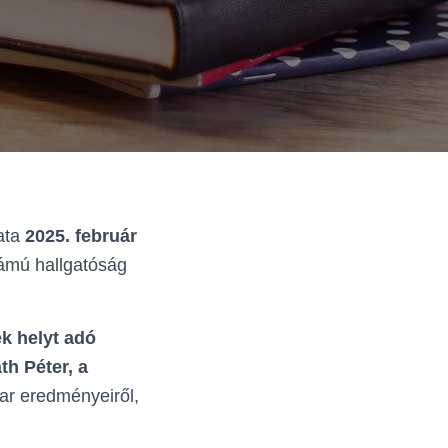
ata
2025. február
zámú hallgatóság
k helyt adó
th Péter, a
ar eredményeiről,