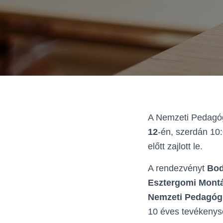
A Nemzeti Pedagó
12
-én, szerdán 10
előtt zajlott le.
A rendezvényt
Bod
Esztergomi Mont
Nemzeti Pedagóg
10 éves tevékenys