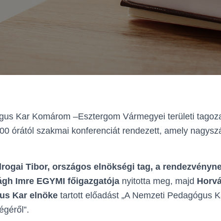
gus Kar Komárom –Esztergom Vármegyei területi tagoz
:00 órától szakmai konferenciát rendezett, amely nagys
rogai Tibor, országos elnökségi tag, a rendezvényne
ágh Imre EGYMI főigazgatója
nyitotta meg, majd
Horvá
us Kar elnöke
tartott előadást „A Nemzeti Pedagógus K
égéről”.