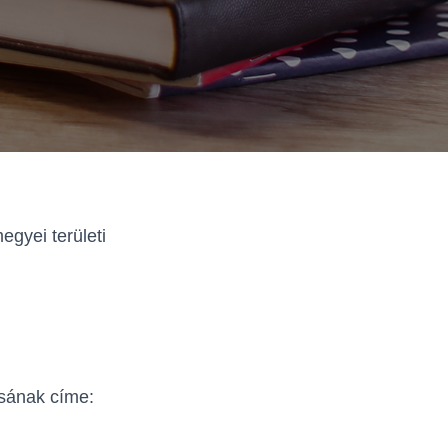
gyei területi
sának címe: