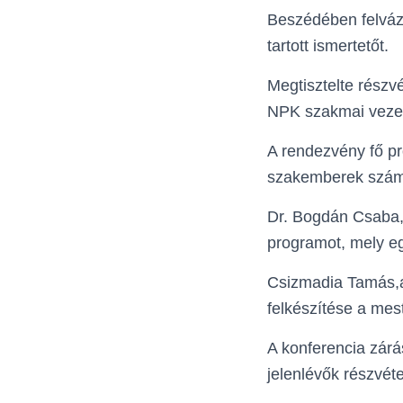
Beszédében felvázol
tartott ismertetőt.
Megtisztelte részv
NPK szakmai vezetőj
A rendezvény fő pr
szakemberek számá
Dr. Bogdán Csaba,
programot, mely e
Csizmadia Tamás,a 
felkészítése a mest
A konferencia zár
jelenlévők részvéte