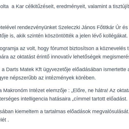
ta a Kar célkitűzéseit, eredményeit, valamint a tisztújí
ételével rendezvényünket Szeleczki János Főtitkár Úr és
e is, akik szintén köszöntötték a jelen lévő kollégákat.
ogramja az volt, hogy fórumot biztosítson a köznevelés 
ra az oktatást érintő innovatív lehetőségek megismeré
 a Darts Matek Kft ügyvezetője előadásában ismertette 
gyre népszerűbb az intézmények körében.
Makronóm Intézet elemzője : „Előre, ne hátra! Az oktat
erséges intelligencia hatásaira „címmel tartott előadást.
ásában kiemeltem a tartalmas előadások megvalósulásá
lét .