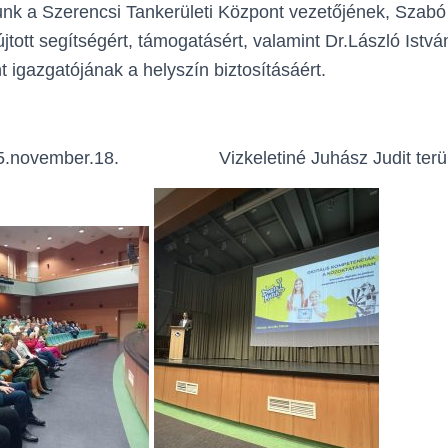
unk a Szerencsi Tankerületi Központ vezetőjének, Szab
tott segítségért, támogatásért, valamint Dr.László Istvá
t igazgatójának a helyszín biztosításáért.
25.november.18. Vizkeletiné Juhász Judit terüle