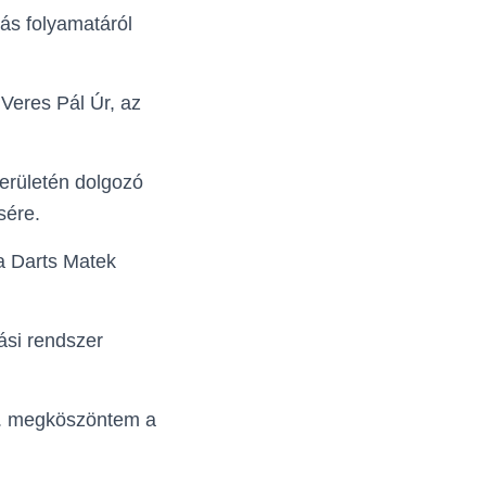
tás folyamatáról
 Veres Pál Úr, az
területén dolgozó
sére.
a Darts Matek
ási rendszer
t. megköszöntem a