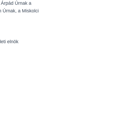
ó Árpád Úrnak a
n Úrnak, a Miskolci
ti elnök