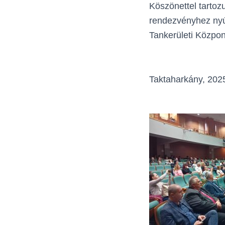
Köszönettel tartoz
rendezvényhez nyúj
Tankerületi Közpon
Taktaharkány, 20