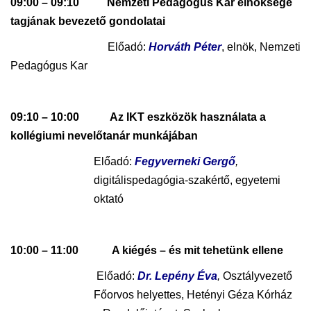
09:00 – 09:10 Nemzeti Pedagógus Kar elnöksége
tagjának bevezető gondolatai
Előadó:
Horváth Péter
, elnök, Nemzeti
Pedagógus Kar
09:10 – 10:00
Az IKT eszközök használata a
kollégiumi nevelőtanár munkájában
Előadó:
Fegyverneki Gergő
,
digitálispedagógia-szakértő, egyetemi
oktató
10:00 – 11:00
A kiégés – és mit tehetünk ellene
Előadó:
Dr. Lepény Éva
,
Osztályvezető
Főorvos helyettes, Hetényi Géza Kórház