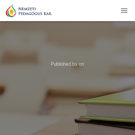
T
O
G
G
L
E
N
A
V
Published by
on
I
G
A
T
I
O
N