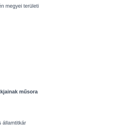
 megyei területi
ákjainak műsora
 államtitkár