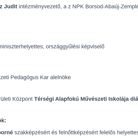
z Judit
intézményvezető, a z NPK Borsod-Abaúj-Zemplén
iniszterhelyettes, országgyűlési képviselő
zeti Pedagógus Kar alelnöke
ületi Központ
Térségi Alapfokú Művészeti Iskolája di
ok:
borné
szakképzésért és felnőttképzésért felelős helyettes