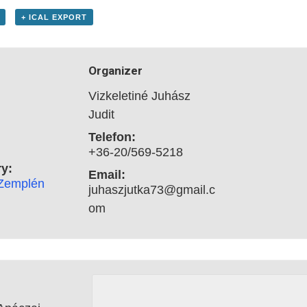
+ ICAL EXPORT
Organizer
Vizkeletiné Juhász
Judit
Telefon:
+36-20/569-5218
y:
Email:
-Zemplén
juhaszjutka73@gmail.c
om