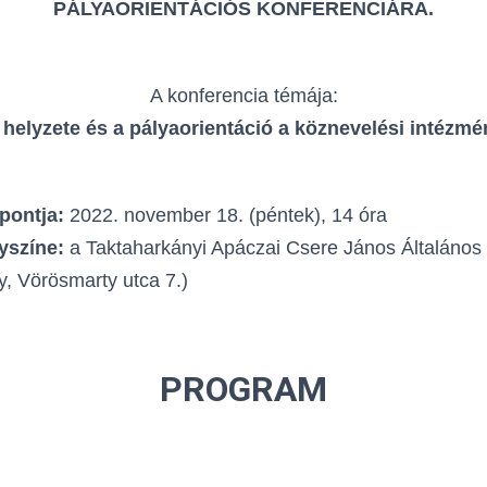
PÁLYAORIENTÁCIÓS KONFERENCIÁRA.
A konferencia témája:
helyzete és a pályaorientáció a köznevelési intézm
őpontja:
2022. november 18. (péntek), 14 óra
lyszíne:
a Taktaharkányi Apáczai Csere János Általános 
, Vörösmarty utca 7.)
PROGRAM