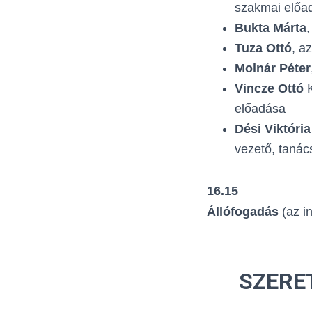
szakmai előa
Bukta Márta
Tuza Ottó
, a
Molnár Péter
Vincze Ottó
K
előadása
Dési Viktória
vezető, tanác
16.15
Állófogadás
(az i
SZERE