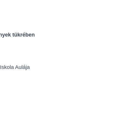
ények tükrében
Iskola Aulája