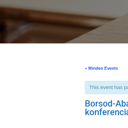
« Minden Events
This event has p
Borsod-Ab
konferenci