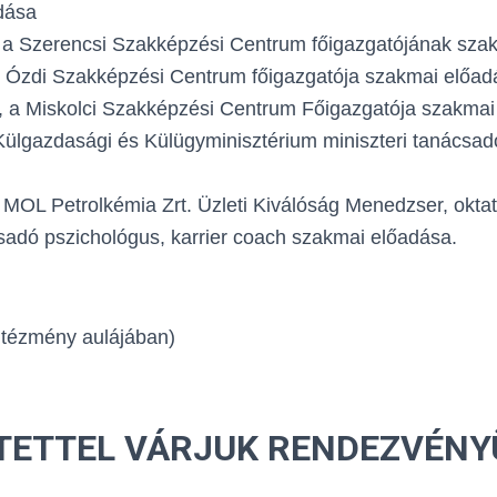
dása
, a Szerencsi Szakképzési Centrum főigazgatójának sza
z Ózdi Szakképzési Centrum főigazgatója szakmai előad
, a Miskolci Szakképzési Centrum Főigazgatója szakmai
ülgazdasági és Külügyminisztérium miniszteri tanácsad
MOL Petrolkémia Zrt. Üzleti Kiválóság Menedzser, oktat
sadó pszichológus, karrier coach szakmai előadása.
ntézmény aulájában)
TETTEL VÁRJUK RENDEZVÉNY