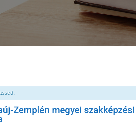
assed.
aúj-Zemplén megyei szakképzési
a