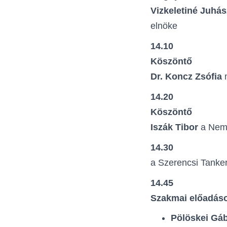
Vizkeletiné Juhás
elnöke
14.10
Köszöntő
Dr. Koncz Zsófia
m
14.20
Köszöntő
Iszák Tibor
a Nem
14.30
a Szerencsi Tanker
14.45
Szakmai előadás
Pölöskei Gá