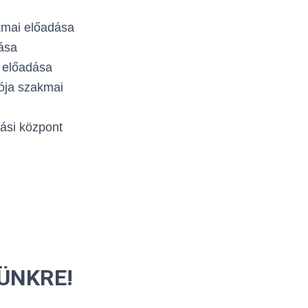
kmai előadása
ása
 előadása
ója szakmai
ási központ
ÜNKRE!