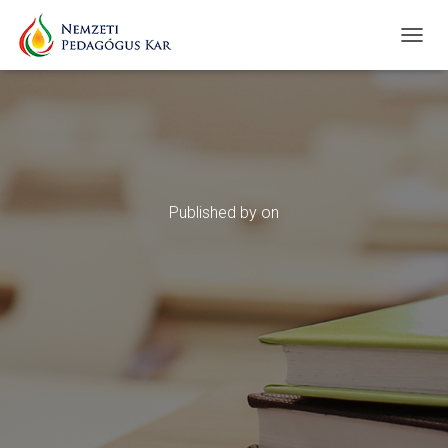
T
O
G
G
L
E
N
A
V
Published by
on
I
G
A
T
I
O
N