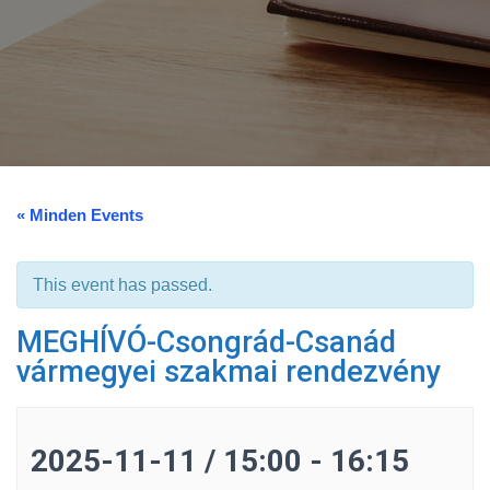
« Minden Events
This event has passed.
MEGHÍVÓ-Csongrád-Csanád
vármegyei szakmai rendezvény
2025-11-11 / 15:00
-
16:15