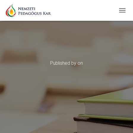
T
O
G
G
L
E
N
A
V
Published by
on
I
G
A
T
I
O
N