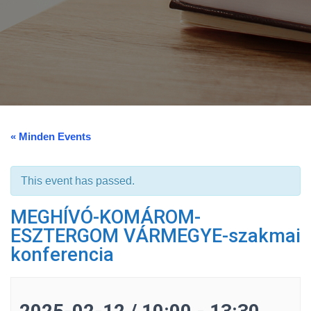
« Minden Events
This event has passed.
MEGHÍVÓ-KOMÁROM-
ESZTERGOM VÁRMEGYE-szakmai
konferencia