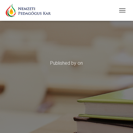
T
O
G
G
L
E
N
A
V
Published by
on
I
G
A
T
I
O
N