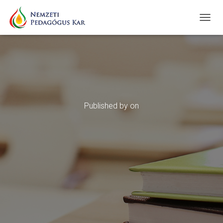
T
O
G
G
L
E
N
A
V
Published by
on
I
G
A
T
I
O
N