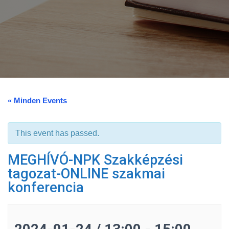
« Minden Events
This event has passed.
MEGHÍVÓ-NPK Szakképzési
tagozat-ONLINE szakmai
konferencia