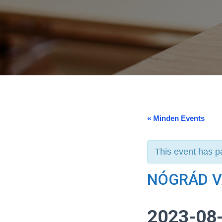
« Minden Events
This event has p
NÓGRÁD V
2023-08-