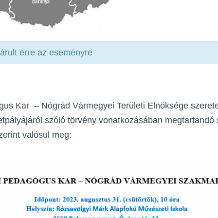
zárult erre az eseményre
us Kar – Nógrád Vármegyei Területi Elnöksége szerete
etpályájáról szóló törvény vonatkozásában megtartandó
zerint valósul meg: