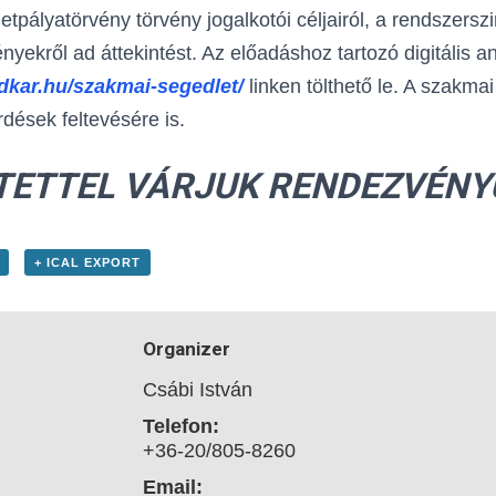
tpályatörvény törvény jogalkotói céljairól, a rendszerszi
nyekről ad áttekintést. Az előadáshoz tartozó digitális a
dkar.hu/szakmai-segedlet/
linken tölthető le. A szakma
rdések feltevésére is.
TETTEL VÁRJUK RENDEZVÉNY
+ ICAL EXPORT
Organizer
Csábi István
Telefon:
+36-20/805-8260
Email: