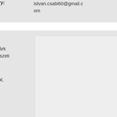
y:
istvan.csabi60@gmail.c
om
árk
szeti
t
,