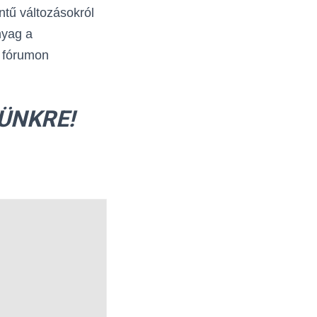
ntű változásokról
nyag a
i fórumon
ÜNKRE!