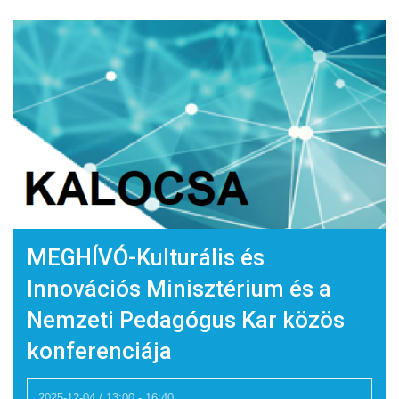
Navigation
i
e
w
s
N
a
v
MEGHÍVÓ-Kulturális és
i
Innovációs Minisztérium és a
g
Nemzeti Pedagógus Kar közös
a
konferenciája
t
2025-12-04 / 13:00
-
16:40