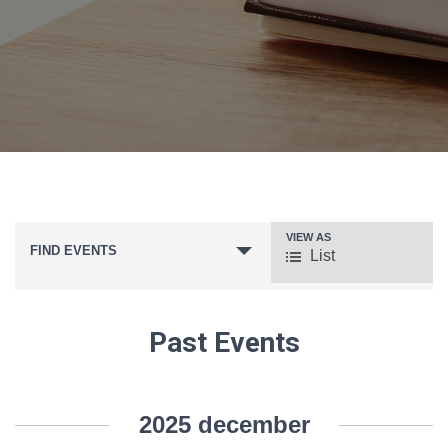
VIEW AS
E
FIND EVENTS
List
v
e
Past Events
n
Events
t
2025 december
List
V