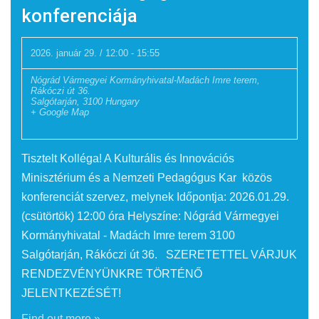
konferenciája
2026. január 29. / 12:00
-
15:55
Nógrád Vármegyei Kormányhivatal-Madách Imre terem,
Rákóczi út 36.
Salgótarján
,
3100
Hungary
+ Google Map
Tisztelt Kolléga! A Kulturális és Innovációs
Minisztérium és a Nemzeti Pedagógus Kar közös
konferenciát szervez, melynek Időpontja: 2026.01.29.
(csütörtök) 12:00 óra Helyszíne: Nógrád Vármegyei
Kormányhivatal - Madách Imre terem 3100
Salgótarján, Rákóczi út 36. SZERETETTEL VÁRJUK
RENDEZVÉNYÜNKRE TÖRTÉNŐ
JELENTKEZÉSÉT!
Find out more »