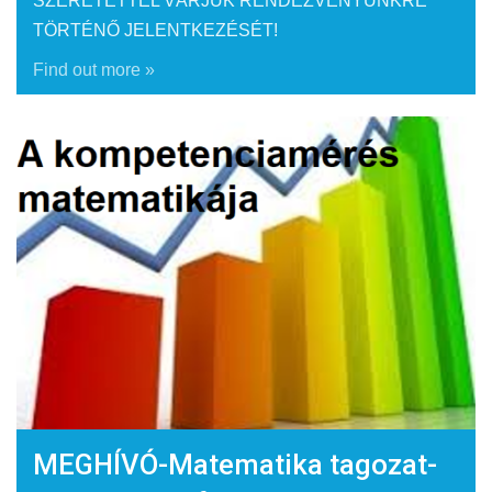
SZERETETTEL VÁRJUK RENDEZVÉNYÜNKRE
TÖRTÉNŐ JELENTKEZÉSÉT!
Find out more »
MEGHÍVÓ-Matematika tagozat-