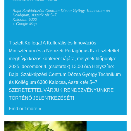
i
o
Bajai Szakképzési Centrum Dózsa György Technikum és
Kollégium,
Asztrik tér 5–7.
Kalocsa
,
6300
n
+ Google Map
Tisztelt Kolléga! A Kulturális és Innovációs
Minisztérium és a Nemzeti Pedagógus Kar tisztelettel
meghívja közös konferenciájára, melynek Időpontja:
2025. december 4. (csütörtök) 13.00 óra Helyszíne:
Bajai Szakképzési Centrum Dózsa György Technikum
és Kollégium 6300 Kalocsa, Asztrik tér 5–7.
SZERETETTEL VÁRJUK RENDEZVÉNYÜNKRE
TÖRTÉNŐ JELENTKEZÉSÉT!
Find out more »