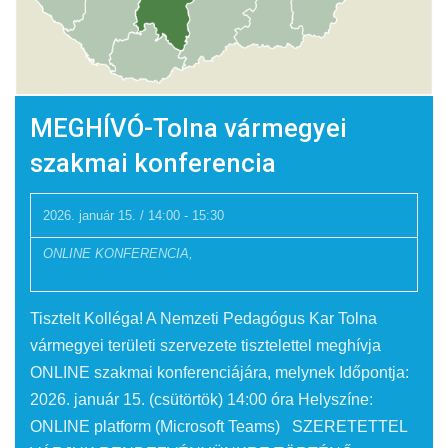
MEGHÍVÓ-Tolna vármegyei
szakmai konferencia
2026. január 15. / 14:00
-
15:30
ONLINE KONFERENCIA,
Tisztelt Kolléga! A Nemzeti Pedagógus Kar Tolna
vármegyei területi szervezete tisztelettel meghívja
ONLINE szakmai konferenciájára, melynek Időpontja:
2026. január 15. (csütörtök) 14:00 óra Helyszíne:
ONLINE platform (Microsoft Teams) SZERETETTEL