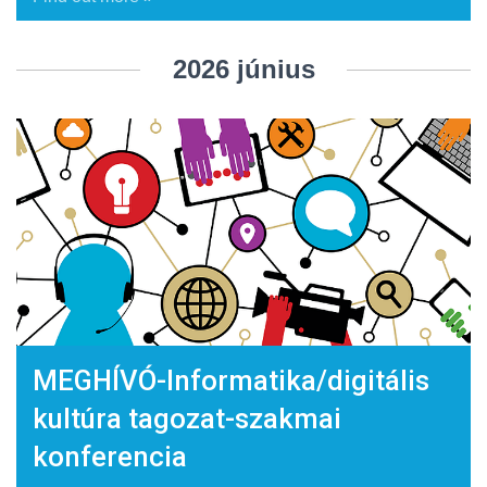
2026 június
MEGHÍVÓ-Informatika/digitális
kultúra tagozat-szakmai
konferencia