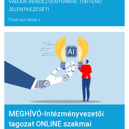
VÁRJUK RENDEZVÉNYÜNKRE TÖRTÉNŐ
JELENTKEZÉSÉT!
Find out more »
MEGHÍVÓ-Intézményvezetői
tagozat ONLINE szakmai