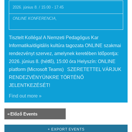
2026. június 8. / 15:00
-
17:45
ONLINE KONFERENCIA,
Tisztelt Kolléga! A Nemzeti Pedagógus Kar
Informatika/digitális kultúra tagozata ONLINE szakmai
rendezvényt szervez, amelynek keretében Időpontja:
2026. június 8. (hétfő), 15:00 óra Helyszín: ONLINE
platform (Microsoft Teams) SZERETETTEL VÁRJUK
RENDEZVÉNYÜNKRE TÖRTÉNŐ
JELENTKEZÉSÉT!
Find out more »
Events
«
Előző Events
List
+ EXPORT EVENTS