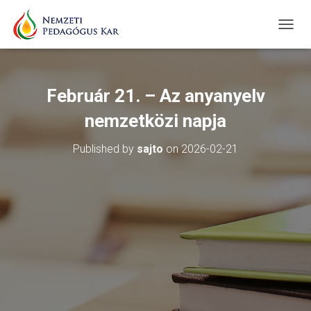
T
O
G
G
L
Február 21. – Az anyanyelv
E
N
nemzetközi napja
A
V
Published by
sajto
on
2026-02-21
I
G
A
T
I
O
N