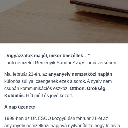
„Vigyázzatok ma jól, mikor beszéltek…”
– inti nemzetét Reményik Sándor
Az ige
című versében.
Ma, február 21-én, az
anyanyelv nemzetközi napján
különös súllyal csengenek ezek a sorok. A nyelv nem
csupán kommunikációs eszköz.
Otthon. Örökség.
Küldetés.
Híd múlt és jövő között.
A nap üzenete
1999-ben az UNESCO közgyűlése február 21-ét az
anyanyelv nemzetközi napjává nyilvánította, hogy felhívja