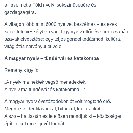
a figyelmet a Föld nyelvi sokszínűségére és
gazdagságára.
A világon több mint 6000 nyelvet beszélnek – és ezek
közel fele veszélyben van. Egy nyelv eltűnése nem csupán
szavak elvesztése: egy teljes gondolkodásmód, kultúra,
világlátás halványul el vele.
A magyar nyelv – tündérvár és katakomba
Reményik így ír:
„A nyelv ma néktek végső menedéktek,
A nyelv ma tündérvár és katakomba…”
A magyar nyelv évszázadokon át volt megtartó erő.
Megőrizte identitásunkat, hitünket, kultúránkat.
A szó – ha tisztán és felelősen mondjuk ki – közösséget
épít, lelket emel, jövőt formál.