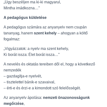
„Úgy beszéljen ma ki-ki magyarul,
Mintha imádkozna…”
A pedagógus küldetése
A pedagógus számára az anyanyelv nem csupán
tananyag, hanem
szent kehely
– ahogyan a költő
fogalmaz:
„Vigyázzatok: a nyelv ma szent kehely,
Ki borát issza: Élet borát issza…”
A nevelés és oktatás tereiben dől el, hogy a következő
nemzedék
– gazdagítja-e nyelvét,
– tisztelettel bánik-e szavaival,
– érti-e és érzi-e a kimondott szó felelősségét.
Az anyanyelv ápolása:
nemzeti önazonosságunk
megőrzése
,