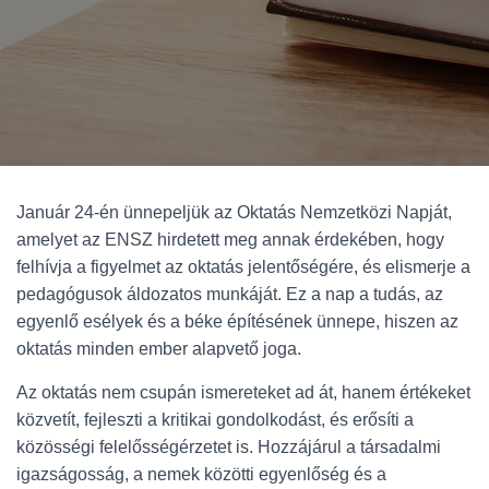
Január 24-én ünnepeljük az Oktatás Nemzetközi Napját,
amelyet az ENSZ hirdetett meg annak érdekében, hogy
felhívja a figyelmet az oktatás jelentőségére, és elismerje a
pedagógusok áldozatos munkáját. Ez a nap a tudás, az
egyenlő esélyek és a béke építésének ünnepe, hiszen az
oktatás minden ember alapvető joga.
Az oktatás nem csupán ismereteket ad át, hanem értékeket
közvetít, fejleszti a kritikai gondolkodást, és erősíti a
közösségi felelősségérzetet is. Hozzájárul a társadalmi
igazságosság, a nemek közötti egyenlőség és a