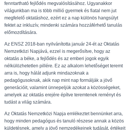
fenntartható fejlődés megvalósításához. Ugyanakkor
világunkban ma is több millió gyermek és fiatal nem jut
megfelelő oktatáshoz, ezért ez a nap különös hangsúlyt
fektet az inkluzív, mindenki számára hozzáférhető tanulás
előmozdítására.
Az ENSZ 2018-ban nyilvánította január 24-ét az Oktatás
Nemzetközi Napjává, ezzel is megerősítve, hogy az
oktatás a béke, a fejlődés és az emberi jogok egyik
nélkülözhetetlen pillére. Ez az alkalom lehetőséget teremt
arra is, hogy hálát adjunk mindazoknak a
pedagógusoknak, akik nap mint nap formálják a jövő
generációit, valamint ünnepeljük azokat a közösségeket,
amelyek az oktatás erejére építve teremtenek reményt és
tudást a világ számára.
Az Oktatás Nemzetközi Napja emlékeztet bennünket arra,
hogy minden pedagógus és tanuló részese annak a közös
küldetésnek, amely a jövő nemzedékeinek tudását, értékeit