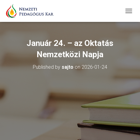
T
O
G
G
L
Január 24. – az Oktatás
E
N
Nemzetközi Napja
A
V
Published by
sajto
on
2026-01-24
I
G
A
T
I
O
N