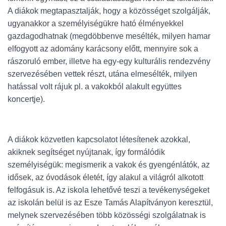
A diákok megtapasztalják, hogy a közösséget szolgálják,
ugyanakkor a személyiségükre ható élményekkel
gazdagodhatnak (megdöbbenve mesélték, milyen hamar
elfogyott az adomány karácsony előtt, mennyire sok a
rászoruló ember, illetve ha egy-egy kulturális rendezvény
szervezésében vettek részt, utána elmesélték, milyen
hatással volt rájuk pl. a vakokból alakult együttes
koncertje).
A diákok közvetlen kapcsolatot létesítenek azokkal,
akiknek segítséget nyújtanak, így formálódik
személyiségük: megismerik a vakok és gyengénlátók, az
idősek, az óvodások életét, így alakul a világról alkotott
felfogásuk is. Az iskola lehetővé teszi a tevékenységeket
az iskolán belül is az Esze Tamás Alapítványon keresztül,
melynek szervezésében több közösségi szolgálatnak is