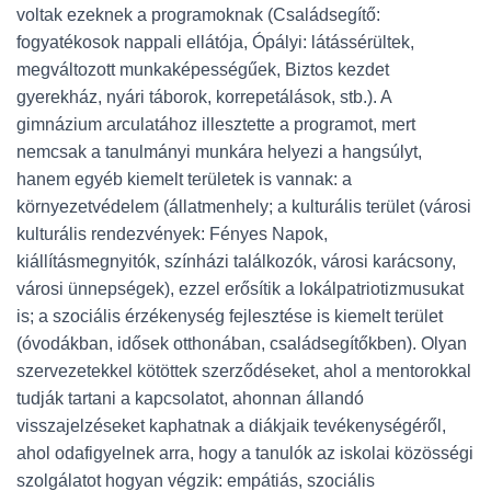
voltak ezeknek a programoknak (Családsegítő:
fogyatékosok nappali ellátója, Ópályi: látássérültek,
megváltozott munkaképességűek, Biztos kezdet
gyerekház, nyári táborok, korrepetálások, stb.). A
gimnázium arculatához illesztette a programot, mert
nemcsak a tanulmányi munkára helyezi a hangsúlyt,
hanem egyéb kiemelt területek is vannak: a
környezetvédelem (állatmenhely; a kulturális terület (városi
kulturális rendezvények: Fényes Napok,
kiállításmegnyitók, színházi találkozók, városi karácsony,
városi ünnepségek), ezzel erősítik a lokálpatriotizmusukat
is; a szociális érzékenység fejlesztése is kiemelt terület
(óvodákban, idősek otthonában, családsegítőkben). Olyan
szervezetekkel kötöttek szerződéseket, ahol a mentorokkal
tudják tartani a kapcsolatot, ahonnan állandó
visszajelzéseket kaphatnak a diákjaik tevékenységéről,
ahol odafigyelnek arra, hogy a tanulók az iskolai közösségi
szolgálatot hogyan végzik: empátiás, szociális