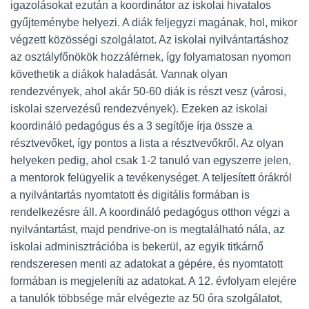
igazolásokat ezután a koordinátor az iskolai hivatalos
gyűjteménybe helyezi. A diák feljegyzi magának, hol, mikor
végzett közösségi szolgálatot. Az iskolai nyilvántartáshoz
az osztályfőnökök hozzáférnek, így folyamatosan nyomon
követhetik a diákok haladását. Vannak olyan
rendezvények, ahol akár 50-60 diák is részt vesz (városi,
iskolai szervezésű rendezvények). Ezeken az iskolai
koordináló pedagógus és a 3 segítője írja össze a
résztvevőket, így pontos a lista a résztvevőkről. Az olyan
helyeken pedig, ahol csak 1-2 tanuló van egyszerre jelen,
a mentorok felügyelik a tevékenységet. A teljesített órákról
a nyilvántartás nyomtatott és digitális formában is
rendelkezésre áll. A koordináló pedagógus otthon végzi a
nyilvántartást, majd pendrive-on is megtalálható nála, az
iskolai adminisztrációba is bekerül, az egyik titkárnő
rendszeresen menti az adatokat a gépére, és nyomtatott
formában is megjeleníti az adatokat. A 12. évfolyam elejére
a tanulók többsége már elvégezte az 50 óra szolgálatot,