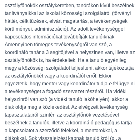
osztályfőnökök osztálykeretben, tanórákon kívül beszélnek
tanítványaikkal az iskolai közösségi szolgálatról (törvényi
háttér, célkitűzések, elvárt magatartás, a tevékenységek
körülményei, adminisztráció). Az adott tevékenységgel
kapcsolatos információkat továbbítják tanulóiknak.
Amennyiben tömeges tevékenységről van szó, a
koordináló tanár a 3 segítőjével a helyszínen van, illetve az
osztályfőnökök is, ha érdekeltek. Ha a tanuló egyénileg
megy a közösségi szolgálatot teljesíteni, akkor tájékoztatja
az osztályfőnökét vagy a koordinálót erről. Ekkor
egyeztetik, hogy mentor vagy koordinátor tudja-e felügyelni
a tevékenységet a fogadó szervezet részéről. Ha vidéki
helyszínről van szó (a vidéki tanuló lakóhelyén), akkor a
diák oldja meg a közlekedést. Az elvégzett tevékenység
tapasztalatairól szintén az osztályfőnök vezetésével
beszélnek a tanulók, illetve a koordináló pedagógus tartja
a kapcsolatot a szerződő felekkel, a mentorokkal, a
diákokkal. Sok visszajelzést kapnak tanulóikról (pl. a