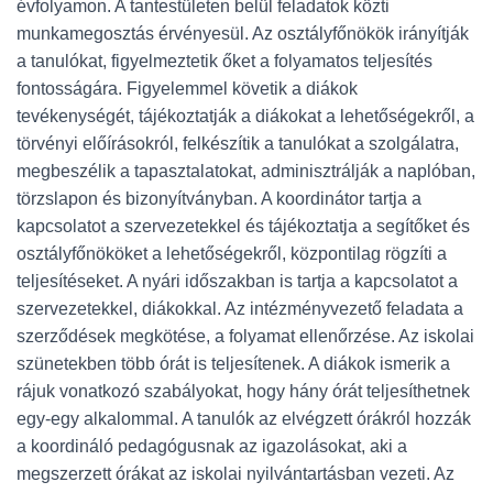
évfolyamon. A tantestületen belül feladatok közti
munkamegosztás érvényesül. Az osztályfőnökök irányítják
a tanulókat, figyelmeztetik őket a folyamatos teljesítés
fontosságára. Figyelemmel követik a diákok
tevékenységét, tájékoztatják a diákokat a lehetőségekről, a
törvényi előírásokról, felkészítik a tanulókat a szolgálatra,
megbeszélik a tapasztalatokat, adminisztrálják a naplóban,
törzslapon és bizonyítványban. A koordinátor tartja a
kapcsolatot a szervezetekkel és tájékoztatja a segítőket és
osztályfőnököket a lehetőségekről, központilag rögzíti a
teljesítéseket. A nyári időszakban is tartja a kapcsolatot a
szervezetekkel, diákokkal. Az intézményvezető feladata a
szerződések megkötése, a folyamat ellenőrzése. Az iskolai
szünetekben több órát is teljesítenek. A diákok ismerik a
rájuk vonatkozó szabályokat, hogy hány órát teljesíthetnek
egy-egy alkalommal. A tanulók az elvégzett órákról hozzák
a koordináló pedagógusnak az igazolásokat, aki a
megszerzett órákat az iskolai nyilvántartásban vezeti. Az