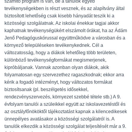
számító program is van, de a tanulók egyéb
tevékenységekben is részt vesznek, és az alapítvány által
biztosított lehetőség csak kisebb hányadát teszik ki a
közösségi szolgálatnak. Az iskolai énekkar tagjai akkor
kaphatnak tevékenységükért elszámolt órákat, ha az Ádám
Jenő Pedagóguskórussal együttműködve a városban és a
környező településeken tevékenykednek. Cél a
változatosság, hogy a diákok lehetőleg több területen,
különböző tevékenységformákat megismerjenek,
kipróbáljanak. Vannak azonban olyan diákok, akik
folyamatosan egy szervezethez ragaszkodnak; ekkor arra
kérik a fogadó intézményt, hogy változatos formákat
biztosítsanak (pl. beszélgetés idősekkel,
rendezvényszervezés, környezet szebbé tétele stb.) A 9.
évfolyam tanulói a szüleikkel együtt az iskolavezetéstől és
az osztályfőnököktől tájékoztatást kapnak a kilencedikesek
ünnepélyes avatásakor a közösségi szolgálatról is. A
tanulók elkezdik a közösségi szolgálat teljesítését már a 9.