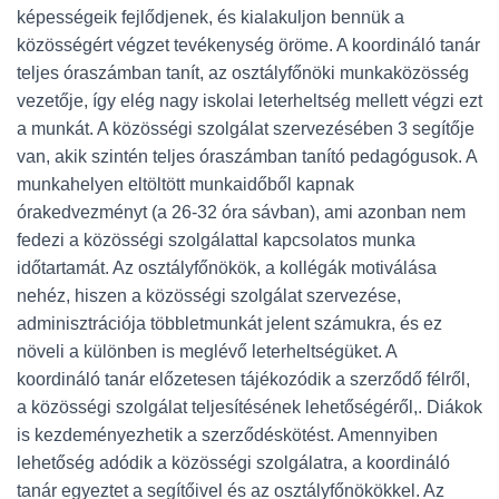
képességeik fejlődjenek, és kialakuljon bennük a
közösségért végzet tevékenység öröme. A koordináló tanár
teljes óraszámban tanít, az osztályfőnöki munkaközösség
vezetője, így elég nagy iskolai leterheltség mellett végzi ezt
a munkát. A közösségi szolgálat szervezésében 3 segítője
van, akik szintén teljes óraszámban tanító pedagógusok. A
munkahelyen eltöltött munkaidőből kapnak
órakedvezményt (a 26-32 óra sávban), ami azonban nem
fedezi a közösségi szolgálattal kapcsolatos munka
időtartamát. Az osztályfőnökök, a kollégák motiválása
nehéz, hiszen a közösségi szolgálat szervezése,
adminisztrációja többletmunkát jelent számukra, és ez
növeli a különben is meglévő leterheltségüket. A
koordináló tanár előzetesen tájékozódik a szerződő félről,
a közösségi szolgálat teljesítésének lehetőségéről,. Diákok
is kezdeményezhetik a szerződéskötést. Amennyiben
lehetőség adódik a közösségi szolgálatra, a koordináló
tanár egyeztet a segítőivel és az osztályfőnökökkel. Az