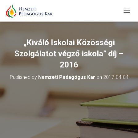
T
O
G
G
L
„Kiváló Iskolai Közösségi
E
N
Szolgálatot végző iskola” díj –
A
V
2016
I
G
Published by
Nemzeti Pedagógus Kar
on
2017-04-04
A
T
I
O
N