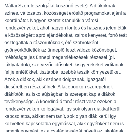
Máltai Szeretetszolgálat köszönőlevele). A diákoknak
színes, változatos, közösséget erősítő programokat ajánl a
koordinátor. Nagyon szeretik tanulók a városi
rendezvényeket, ahol nagyon fontos és hasznos jelenlétük
a közösségért: apró ajándékokat, zsíros kenyeret, forró teát
osztogattak a rászorulóknak, élő szobrokként
gyönyörködtették az ünneplő fesztiválozó közönséget,
méltóságteljes ünnepi megemlékezések részesei (pl.
fáklyatartók), szervezői, idősöket, kisgyerekeket vidítanak
fel jelenlétükkel, tisztábbá, szebbé teszik környezetüket.
Azok a diákok, akik szépen dolgoznak, igazgatói
dicséretben részesülnek. A facebookon szerepelnek
diákfotók, az iskolaújságban is szerepet kap a diákok
tevékenysége. A koordináló tanár részt vesz ezeken a
rendezvényeken kollégáival, így sok olyan diákkal kerül
kapcsolatba, akiket nem tanít, sok olyan diák kerül így
közvetlen kapcsolatba egymással, akik egyébként nem is
ismerik egymást, ez a családiasságát növeli az iskolának.