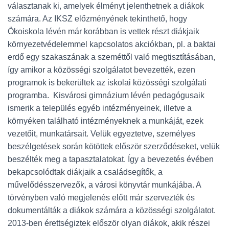
választanak ki, amelyek élményt jelenthetnek a diákok
számára. Az IKSZ előzményének tekinthető, hogy
Ökoiskola lévén már korábban is vettek részt diákjaik
környezetvédelemmel kapcsolatos akciókban, pl. a baktai
erdő egy szakaszának a szeméttől való megtisztításában,
így amikor a közösségi szolgálatot bevezették, ezen
programok is bekerültek az iskolai közösségi szolgálati
programba. Kisvárosi gimnázium lévén pedagógusaik
ismerik a település egyéb intézményeinek, illetve a
környéken található intézményeknek a munkáját, ezek
vezetőit, munkatársait. Velük egyeztetve, személyes
beszélgetések során kötöttek először szerződéseket, velük
beszélték meg a tapasztalatokat. Így a bevezetés évében
bekapcsolódtak diákjaik a családsegítők, a
művelődésszervezők, a városi könyvtár munkájába. A
törvényben való megjelenés előtt már szervezték és
dokumentálták a diákok számára a közösségi szolgálatot.
2013-ben érettségiztek először olyan diákok, akik részei