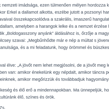
 nemzeti imádsága, ezen túlmenően mélyen hordozza k
kor Erkel a dallamot alkotta, eszébe jutott a pozsonyi h
avaival összekapcsolódva a szakrális, imaszerű hangulato
 dallam, amelyben a harangok lelke és a nemzet érzése h
ik „Boldogasszony anyánk” áldásához is, őrzője a magy
lcsey szavai: „Megbűnhődte már e nép a múltat s jövend
tanulsága, és a mi feladatunk, hogy örömmel és büszke
.
al élve: „A jövőt nem lehet megjósolni, de a jövőt meg l
ben van: amikor énekelünk egy népdalt, amikor táncra p
inknek, amikor megőrizzük és továbbadjuk hagyománya
keség és élő erő a mindennapokban. Ma ünnepeljük, h
ultúránk élő, színes és örök.
Zs.