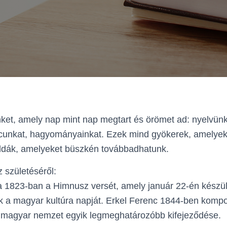
ket, amely nap mint nap megtart és örömet ad: nyelvünk
cunkat, hagyományainkat. Ezek mind gyökerek, amelyek
éldák, amelyeket büszkén továbbadhatunk.
 születéséről:
a 1823‑ban a Himnusz versét, amely január 22‑én készül
k a magyar kultúra napját. Erkel Ferenc 1844‑ben komp
a magyar nemzet egyik legmeghatározóbb kifejeződése.