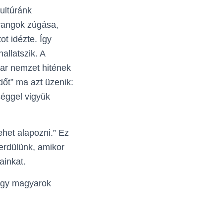
ultúránk
arangok zúgása,
t idézte. Így
allatszik. A
ar nemzet hitének
őt” ma azt üzenik:
séggel vigyük
ehet alapozni.” Ez
erdülünk, amikor
inkat.
ogy magyarok