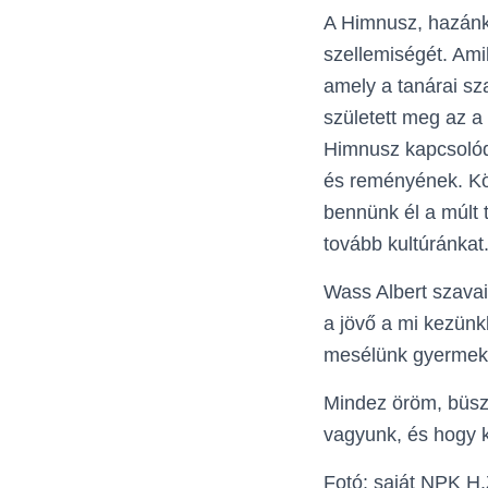
A Himnusz, hazánk
szellemiségét. Ami
amely a tanárai sz
született meg az a
Himnusz kapcsolód
és reményének. Kö
bennünk él a múlt 
tovább kultúránkat
Wass Albert szavaiv
a jövő a mi kezünk
mesélünk gyermeke
Mindez öröm, büsz
vagyunk, és hogy k
Fotó: saját NPK H.