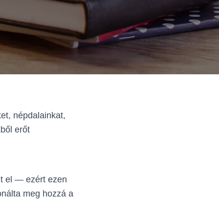
et, népdalainkat,
ből erőt
t el — ezért ezen
onálta meg hozzá a