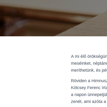
A mi élő örökségün
meséinket, néptán
meríthetünk, és p
Röviden a Himnusz
Kölcsey Ferenc írt
a napon ünnepeljü
zenét, ami azóta 