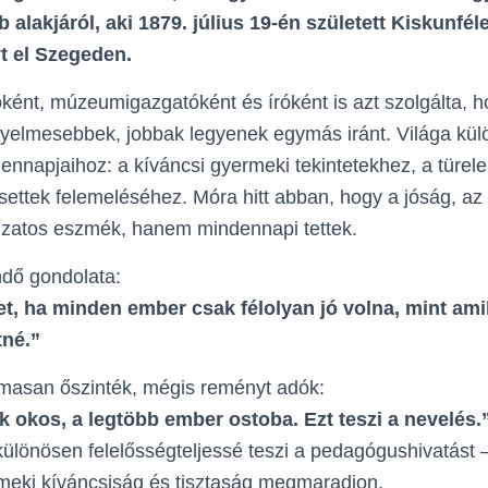
alakjáról, aki 1879. július 19-én született Kiskunfé
t el Szegeden.
óként, múzeumigazgatóként és íróként is azt szolgálta,
yelmesebbek, jobbak legyenek egymás iránt. Világa külö
nnapjaihoz: a kíváncsi gyermeki tekintetekhez, a türe
esettek felemeléséhez. Móra hitt abban, hogy a jóság, a
zatos eszmék, hanem mindennapi tettek.
ndő gondolata:
et, ha minden ember csak félolyan jó volna, mint am
tné.”
lmasan őszinték, mégis reményt adók:
 okos, a legtöbb ember ostoba. Ezt teszi a nevelés.
ülönösen felelősségteljessé teszi a pedagógushivatást – 
meki kíváncsiság és tisztaság megmaradjon.