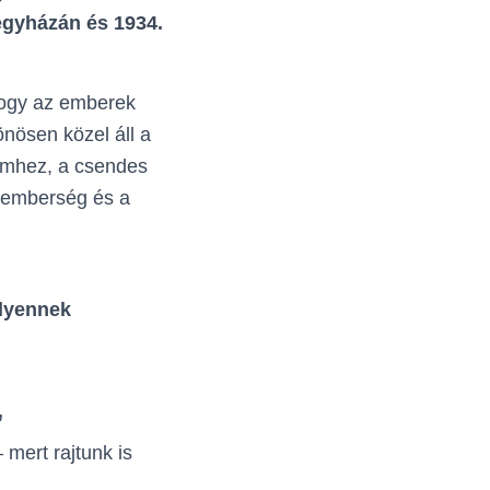
legyházán és 1934.
 hogy az emberek
nösen közel áll a
lemhez, a csendes
z emberség és a
ilyennek
”
mert rajtunk is