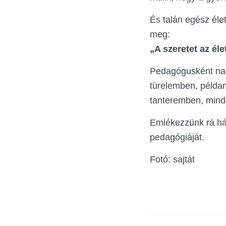
És talán egész él
meg:
„A szeretet az éle
Pedagógusként nap 
türelemben, példa
tanteremben, mind
Emlékezzünk rá hál
pedagógiáját.
Fotó: sajtát