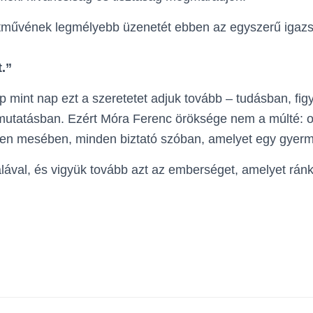
etművének legmélyebb üzenetét ebben az egyszerű igaz
t.”
mint nap ezt a szeretetet adjuk tovább – tudásban, fi
mutatásban. Ezért Móra Ferenc öröksége nem a múlté: o
en mesében, minden biztató szóban, amelyet egy gyerm
ával, és vigyük tovább azt az emberséget, amelyet ránk