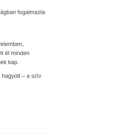
ságban fogalmazta
gyelemben,
tt él minden
ek kap.
 hagyott – a szív