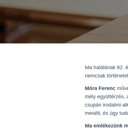
Ma halálának 92. é
nemcsak történetek
Móra Ferenc
művei
mély együttérzés, a
csupán irodalmi al
mesélt, és úgy tudo
Ma emlékezünk me