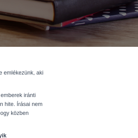
re emlékezünk, aki
 emberek iránti
n hite. Írásai nem
 hogy közben
yik