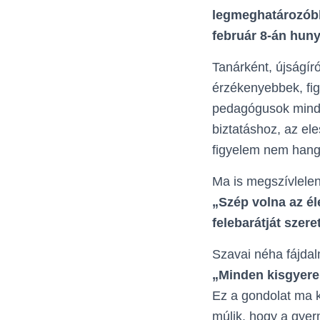
legmeghatározóbb 
február 8-án huny
Tanárként, újságír
érzékenyebbek, fig
pedagógusok minde
biztatáshoz, az el
figyelem nem hang
Ma is megszívlele
„Szép volna az él
felebarátját szere
Szavai néha fájda
„Minden kisgyerek
Ez a gondolat ma k
múlik, hogy a gyer