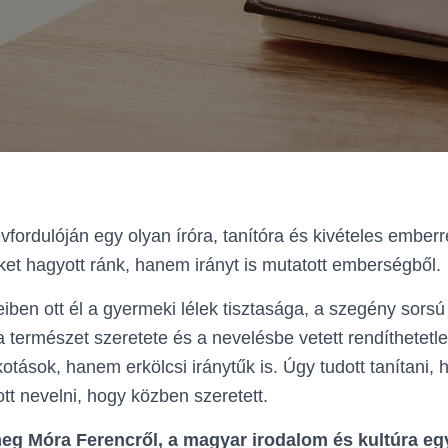
vfordulóján egy olyan íróra, tanítóra és kivételes ember
et hagyott ránk, hanem irányt is mutatott emberségből.
ben ott él a gyermeki lélek tisztasága, a szegény sorsú
 természet szeretete és a nevelésbe vetett rendíthetetle
kotások, hanem erkölcsi iránytűk is. Úgy tudott tanítani,
tt nevelni, hogy közben szeretett.
g Móra Ferencről, a magyar irodalom és kultúra eg