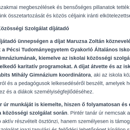
 szakmai megbeszélések és bensőséges pillanatok tetté
k összetartozását és közös céljaink iránti elkötelezetts
 Közösségi Szolgálat díjátadó
íjátadó ünnepségen a díjat Maruzsa Zoltán köznevelé
 át a Pécsi Tudományegyetem Gyakorló Általános Isk
imnáziumának, kiemelve az iskolai közösségi szolgál
lkedő karitatív programokat. A díjat átvette és az is
abits Mihály Gimnázium koordinátora
, aki az iskola k
áról és a pedagógusok lelkesedéséről beszélt, amelyek h
ez és a diákok személyiségfejlődéséhez.
ár úr munkáját is kiemelte, hiszen ő folyamatosan é
 a közösségi szolgálat során
. Pintér tanár úr nemcsak a
aktív részvételt ösztönzi, hanem személyesen is támoga
olgálat igazi tanulási és fejlődési lehetőséget kínáljon