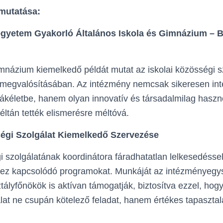
emutatása:
yetem Gyakorló Általános Iskola és Gimnázium – B
mnázium kiemelkedő példát mutat az iskolai közösségi s
megvalósításában. Az intézmény nemcsak sikeresen inte
ákéletbe, hanem olyan innovatív és társadalmilag haszn
éltán tették elismerésre méltóvá.
ségi Szolgálat Kiemelkedő Szervezése
i szolgálatának koordinátora fáradhatatlan lelkesedésse
hez kapcsolódó programokat. Munkáját az intézményegy
ztályfőnökök is aktívan támogatják, biztosítva ezzel, ho
lat ne csupán kötelező feladat, hanem értékes tapasztala