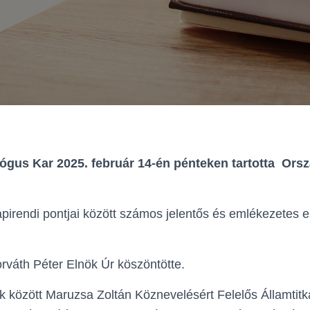
gus Kar 2025. február 14-én pénteken tartotta
Orsz
apirendi pontjai között számos jelentős és emlékezetes 
orváth Péter Elnök Úr köszöntötte.
 között Maruzsa Zoltán Köznevelésért Felelős Államtitká