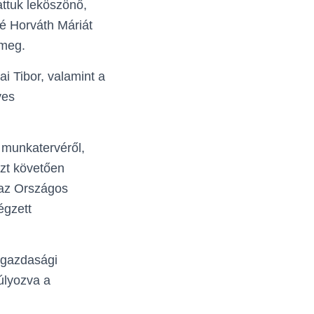
attuk leköszönő,
né Horváth Máriát
 meg.
i Tibor, valamint a
yes
v munkatervéről,
Ezt követően
 az Országos
égzett
i gazdasági
úlyozva a