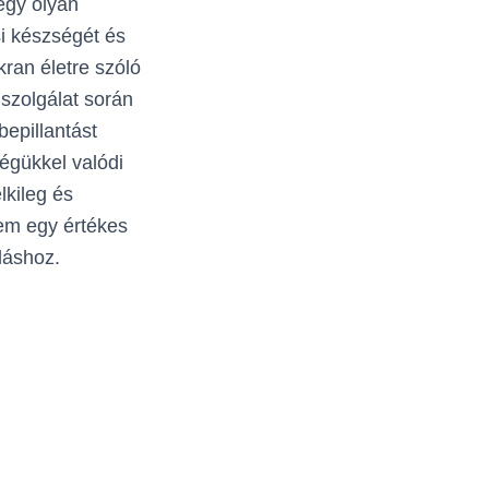
egy olyan
si készségét és
kran életre szóló
szolgálat során
bepillantást
égükkel valódi
kileg és
nem egy értékes
áláshoz.