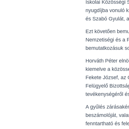
Iskolai Közösségi 
nyugdíjba vonuló k
és Szabó Gyulát, a
Ezt követően bemut
Nemzetiségi és a F
bemutatkozásuk sor
Horváth Péter elnö
kiemelve a közösség
Fekete József, az 
Felügyelő Bizottsá
tevékenységéről é
A gyűlés zárásakén
beszámolóját, vala
fenntartható és fe