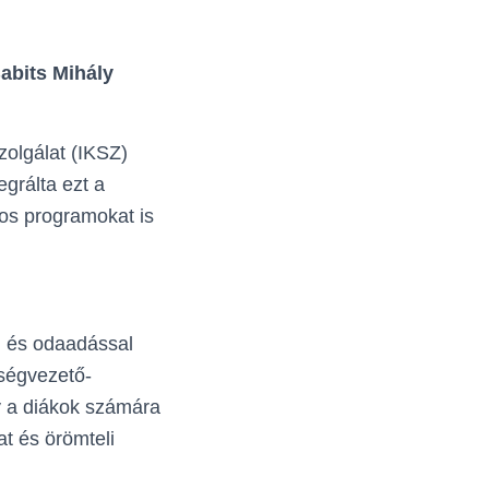
abits Mihály
zolgálat (IKSZ)
grálta ezt a
os programokat is
l és odaadással
ségvezető-
gy a diákok számára
t és örömteli