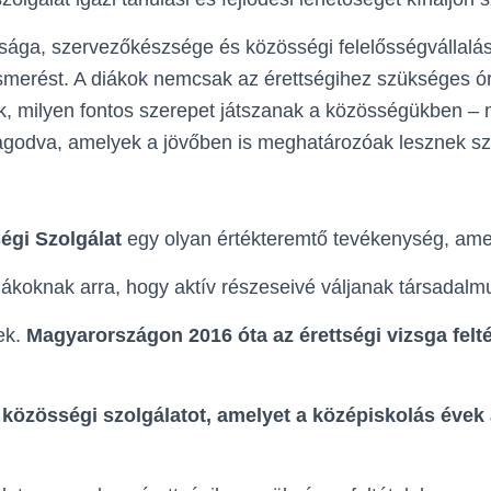
ttsága, szervezőkészsége és közösségi felelősségvállalá
ismerést. A diákok nemcsak az érettségihez szükséges óra
, milyen fontos szerepet játszanak a közösségükben – 
godva, amelyek a jövőben is meghatározóak lesznek s
égi Szolgálat
egy olyan értékteremtő tevékenység, ame
iákoknak arra, hogy aktív részeseivé váljanak társadal
ek.
Magyarországon 2016 óta az érettségi vizsga felté
 közösségi szolgálatot, amelyet a középiskolás évek a