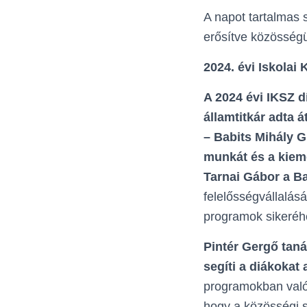
A napot tartalmas
erősítve közösségün
2024. évi Iskolai
A 2024 évi IKSZ d
államtitkár adta
– Babits Mihály G
munkát és a kieme
Tarnai Gábor a B
felelősségvállalás
programok sikeréh
Pintér Gergő tan
segíti a diákokat
programokban való 
hogy a közösségi sz