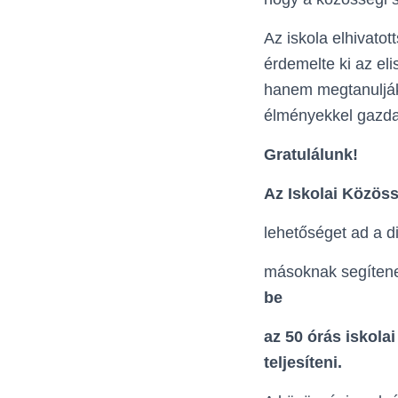
Az iskola elhivato
érdemelte ki az el
hanem megtanulják
élményekkel gazda
Gratulálunk!
Az Iskolai Közöss
lehetőséget ad a d
másoknak segíten
be
az 50 órás iskolai
teljesíteni.