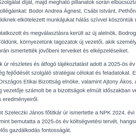
Szolgálat díját, majd megható pillanatok során elbúcsúzt
ollégáinkat: Bodor Andrea Ágnest, Csábi Istvánt, Pethő
kiknek elkötelezett munkájukat hálás szívvel köszöntük
atkozott és megválasztásra került az új alelnök, Bodroga
öldünk, környezetünk tagozatok új vezetői, akik személ
án ismertették jövőbeni terveiket és elképzeléseiket.
k úr részletes és átfogó tájékoztatást adott a 2025-ös é
 fejlődését szolgáló stratégiai célokat és feladatokat. 
Országos Etikai Bizottság elnöke, valamint Ajtony Ákos,
g vezetője számolt be a bizottságok elmúlt időszakban v
s eredményeiről.
t Szeleczki János főtitkár úr ismertette a NPK 2024. év
mint bemutatta a 2025-ös év költségvetési tervét, hangs
lelős gazdálkodás fontosságát.