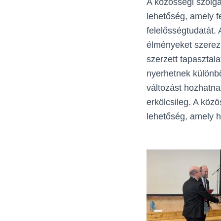
A közösségi szolgá
lehetőség, amely f
felelősségtudatát. 
élményeket szerezn
szerzett tapasztala
nyerhetnek különbö
változást hozhatn
erkölcsileg. A köz
lehetőség, amely ho