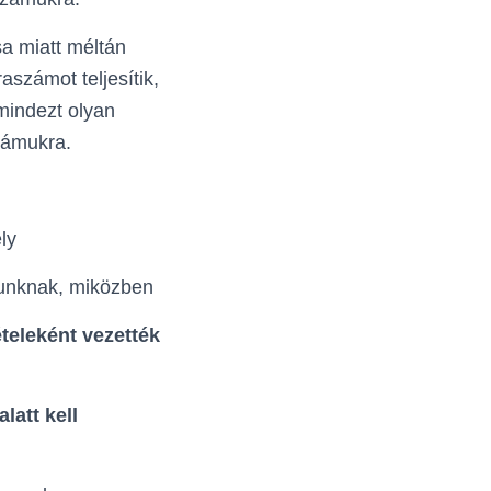
sa miatt méltán
számot teljesítik,
mindezt olyan
zámukra.
ly
munknak, miközben
teleként vezették
latt kell