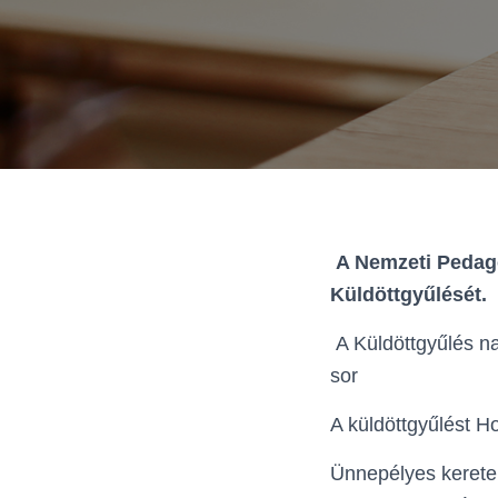
A Nemzeti Pedagó
Küldöttgyűlését.
A Küldöttgyűlés n
sor
A küldöttgyűlést H
Ünnepélyes keretek