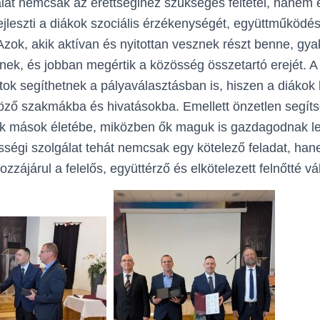
lat nemcsak az érettségihez szükséges feltétel, hanem 
ejleszti a diákok szociális érzékenységét, együttműködé
Azok, akik aktívan és nyitottan vesznek részt benne, gya
ek, és jobban megértik a közösség összetartó erejét. A 
tok segíthetnek a pályaválasztásban is, hiszen a diákok 
ző szakmákba és hivatásokba. Emellett önzetlen segíts
ak mások életébe, miközben ők maguk is gazdagodnak lel
össégi szolgálat tehát nemcsak egy kötelező feladat, ha
zzájárul a felelős, együttérző és elkötelezett felnőtté v