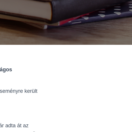
ágos
eseményre került
r adta át az