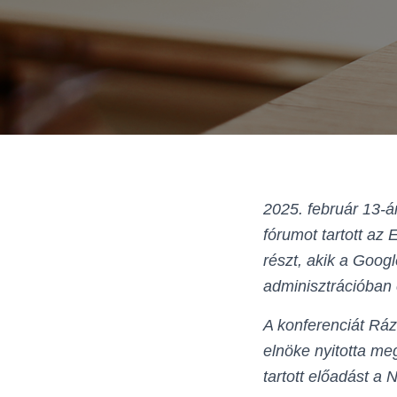
2025. február 13-
fórumot tartott az
részt, akik a Goog
adminisztrációban 
A konferenciát Rá
elnöke nyitotta me
tartott előadást a