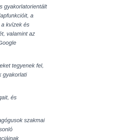
 gyakorlatorientált
pfunkcióit, a
 a kvízek és
t, valamint az
 Google
eket tegyenek fel,
 gyakorlati
ait, és
dagógusok szakmai
sonló
ciáinak