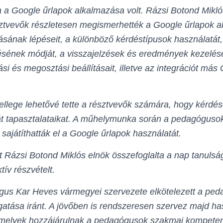
a a Google űrlapok alkalmazása volt. Rázsi Botond Miklós
tvevők részletesen megismerhették a Google űrlapok ala
ásának lépéseit, a különböző kérdéstípusok használatát,
ésének módját, a visszajelzések és eredmények kezelésé
si és megosztási beállításait, illetve az integrációt más
jellege lehetővé tette a résztvevők számára, hogy kérdés
t tapasztalataikat. A műhelymunka során a pedagógusok
sajátíthatták el a Google űrlapok használatát.
 Rázsi Botond Miklós elnök összefoglalta a nap tanulság
ív részvételt.
us Kar Heves vármegyei szervezete elkötelezett a pe
atása iránt. A jövőben is rendszeresen szervez majd ha
melyek hozzájárulnak a pedagógusok szakmai kompeten