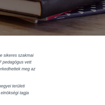
e sikeres szakmai
17 pedagógus vett
merkedhettek meg az
gyei területi
elnökségi tagja