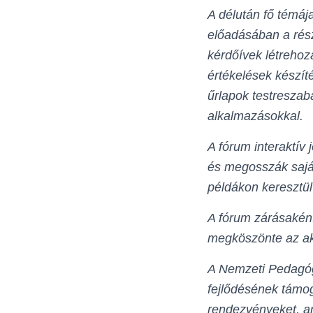
A délután fő témáj
előadásában a rész
kérdőívek létrehoz
értékelések készít
űrlapok testreszabá
alkalmazásokkal.
A fórum interaktív 
és megosszák sajá
példákon keresztül 
A fórum zárásaként
megköszönte az akt
A Nemzeti Pedagóg
fejlődésének támog
rendezvényeket, a