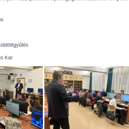
ós
üldöttgyűlés
s Kar