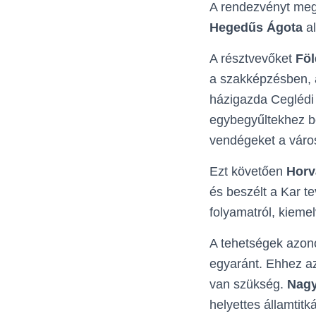
A rendezvényt megt
Hegedűs Ágota
al
A résztvevőket
Föl
a szakképzésben, 
házigazda Ceglédi
egybegyűltekhez be
vendégeket a váro
Ezt követően
Horv
és beszélt a Kar t
folyamatról, kiemel
A tehetségek azono
egyaránt. Ehhez a
van szükség.
Nagy
helyettes államtit