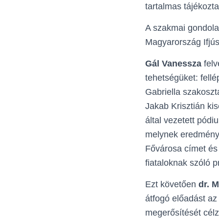
tartalmas tájékozt
A szakmai gondolato
Magyarország Ifjú
Gál Vanessza
felv
tehetségüket: fell
Gabriella szakoszt
Jakab Krisztián ki
által vezetett pód
melynek eredménye
Fővárosa címet és á
fiataloknak szóló 
Ezt követően
dr. 
átfogó előadást az
megerősítését cél