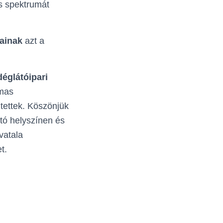
s spektrumát
ainak
azt a
églátóipari
mas
 tettek. Köszönjük
ó helyszínen és
vatala
t.