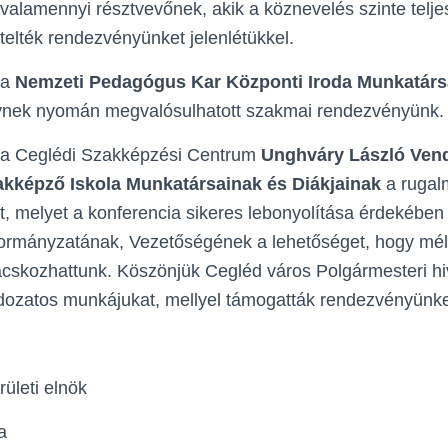
alamennyi résztvevőnek, akik a köznevelés szinte telje
telték rendezvényünket jelenlétükkel.
 a
Nemzeti Pedagógus Kar Központi Iroda Munkatárs
ynek nyomán megvalósulhatott szakmai rendezvényünk.
 a Ceglédi Szakképzési Centrum
Unghváry László Vend
kképző Iskola
Munkatársainak és Diákjainak
a rugal
 melyet a konferencia sikeres lebonyolítása érdekében
rmányzatának, Vezetőségének a lehetőséget, hogy mélt
cskozhattunk. Köszönjük Cegléd város Polgármesteri hi
dozatos munkájukat, mellyel támogatták rendezvényünke
ületi elnök
a