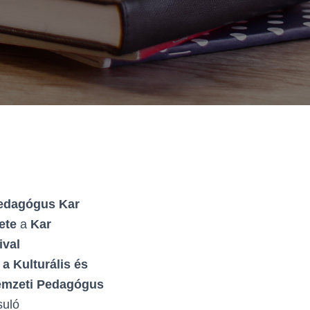
edagógus Kar
zete
a
Kar
ival
g
a Kulturális és
Nemzeti Pedagógus
uló