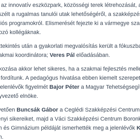
, az innovatív eszközpark, közösségi terek létrehozását, 
zélt a rugalmas tanulói utak lehetőségéről, a szakképzé
ós programokról. Elismerését fejezte ki a vármegye sz
ozó kollégáknak.
ttekintés után a gyakorlati megvalósítás került a fókusz
kmai koordinátora;
Veres Pál
előadásában.
kozása akkor lehet sikeres, ha a szakmai fejlesztés mell
et fordítunk. A pedagógus hivatása ebben kiemelt szerepet 
jelenlévők figyelmét
Bajor Péter
a Magyar Tehetségsegí
vezető elnöke.
vetően
Buncsák Gábor
a Ceglédi Szakképzési Centrum 
ényi sikereiket, majd a Váci Szakképzési Centrum Boro
 és Gimnázium példáját ismerhették meg a jelenlévők
K
n.