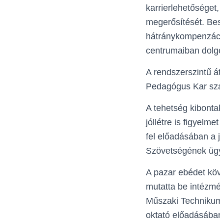
karrierlehetőséget
megerősítését. Bes
hátránykompenzáci
centrumaiban dolg
A rendszerszintű á
Pedagógus Kar sza
A tehetség kibonta
jóllétre is figyelm
fel előadásában a 
Szövetségének ügy
A pazar ebédet kö
mutatta be intézm
Műszaki Technikum
oktató előadásába