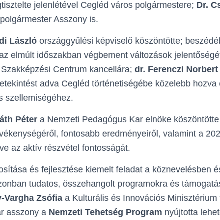
isztelte jelenlétével Cegléd város polgármestere;
Dr. C
polgármester Asszony is.
di László
országgyűlési képviselő köszöntötte; beszédé
az elmúlt időszakban végbement változások jelentőségé
 Szakképzési Centrum kancellára;
dr. Ferenczi Norbert
tekintést adva Cegléd történetiségébe közelebb hozva e
s szellemiségéhez.
áth Péter
a Nemzeti Pedagógus Kar elnöke köszöntötte
evékenységéről, fontosabb eredményeiről, valamint a 2026
ve az aktív részvétel fontosságát.
sítása és fejlesztése kiemelt feladat a köznevelésben
zonban tudatos, összehangolt programokra és támogatá
-Vargha Zsófia
a Kulturális és Innovációs Minisztérium f
kár asszony a
Nemzeti Tehetség Program
nyújtotta lehe