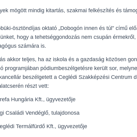
ek mögött mindig kitartás, szakmai felkészítés és tám
üki-ösztöndíjas oktató „Dobogón innen és túl” című elő
nünket, hogy a tehetséggondozás nem csupán érmekről, 
dagógus számára is.
s akkor teljes, ha az iskola és a gazdaság közösen gond
só programjában pódiumbeszélgetésre került sor, melyn
kancellár beszélgetett a Ceglédi Szakképzési Centrum du
latcserén részt vett:
refa Hungária Kft., ügyvezetője
gi Családi Vendéglő, tulajdonosa
eglédi Termálfürdő Kft., ügyvezetője