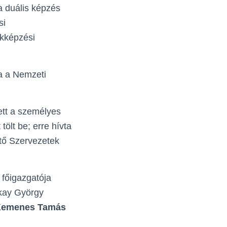
a duális képzés
si
akképzési
ba a Nemzeti
ett a személyes
tölt be; erre hívta
tő Szervezetek
főigazgatója
nkay György
emenes Tamás