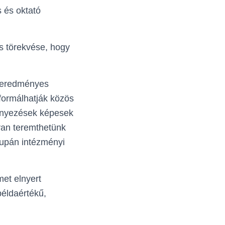
és oktató
s törekvése, hogy
z eredményes
formálhatják közös
ényezések képesek
yan teremthetünk
supán intézményi
et elnyert
példaértékű,