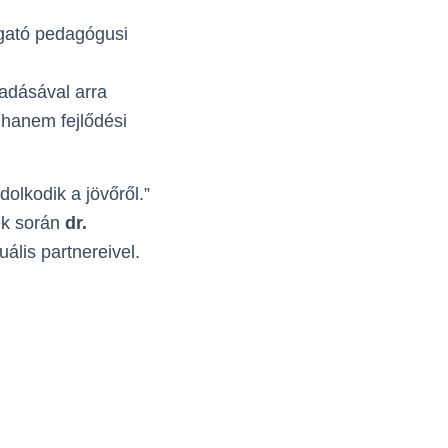
ogató pedagógusi
adásával arra
hanem fejlődési
olkodik a jövőről.”
ek során
dr.
ális partnereivel.