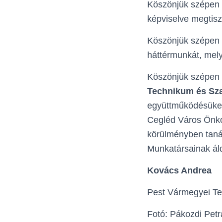
Köszönjük szépen v
képviselve megtisz
Köszönjük szépen
háttérmunkát, mel
Köszönjük szépen
Technikum és Sza
együttműködésüket,
Cegléd Város Önko
körülményben taná
Munkatársainak ál
Kovács Andrea
Pest Vármegyei Ter
Fotó: Pákozdi Petr