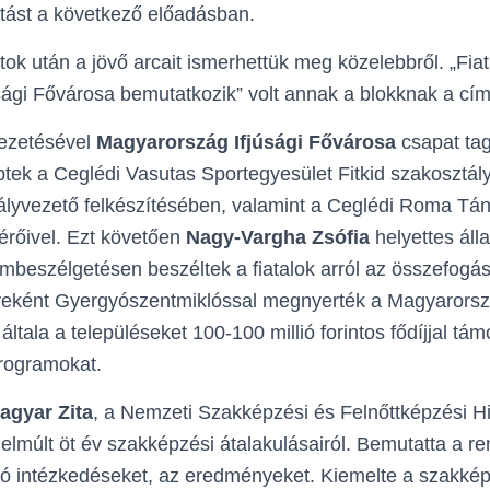
atást a következő előadásban.
k után a jövő arcait ismerhettük meg közelebbről. „Fiata
sági Fővárosa bemutatkozik” volt annak a blokknak a cí
ezetésével
Magyarország Ifjúsági Fővárosa
csapat tag
éptek a Ceglédi Vasutas Sportegyesület Fitkid szakosztál
ályvezető felkészítésében, valamint a Ceglédi Roma Tá
sérőivel. Ezt követően
Nagy-Vargha Zsófia
helyettes áll
iumbeszélgetésen beszéltek a fiatalok arról az összefogá
ként Gyergyószentmiklóssal megnyerték a Magyarorszá
ltala a településeket 100-100 millió forintos fődíjjal tám
programokat.
Magyar Zita
, a Nemzeti Szakképzési és Felnőttképzési Hiv
 elmúlt öt év szakképzési átalakulásairól. Bemutatta a r
zó intézkedéseket, az eredményeket. Kiemelte a szakké