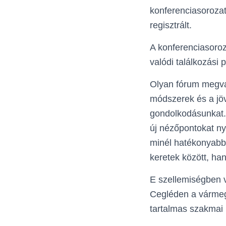
konferenciasoroza
regisztrált.
A konferenciasoro
valódi találkozási
Olyan fórum megval
módszerek és a jö
gondolkodásunkat.
új nézőpontokat n
minél hatékonyabb
keretek között, ha
E szellemiségben v
Cegléden a vármegy
tartalmas szakmai