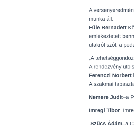
A versenyeredmény
munka áll.
Füle Bernadett
Köb
emlékeztetett ben
utakról szól; a pe
„A tehetséggondozá
A rendezvény utol
Ferenczi Norbert
A szakmai tapaszta
Nemere Judit
–a P
Imregi Tibor
–Imre
Szűcs Ádám
–a C