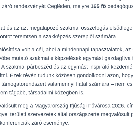
t záró rendezvényét Cegléden, melyre
165 fő
pedagógus 
zat és az azt megalapozó szakmai összefogás elsődlege
 pontot teremtsen a szakképzés szereplői számára.
ósítása volt a cél, ahol a mindennapi tapasztalatok, a
vőbe mutató szakmai elképzelések egymást gazdagítva 
 A szakmai párbeszéd és az egymást inspiráló kezdem
yitni. Ezek révén tudunk közösen gondolkodni azon, hog
 támogatórendszert valamennyi fiatal számára – nem c
nem tágabb, társadalmi közegben is.
alósult meg a Magyarország Ifjúsági Fővárosa 2026. cím
ei területi szervezetek által országszerte megvalósult 
 konferenciák záró eseménye.