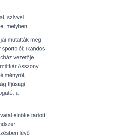
l, szívvel.
me, melyben
jai mutatták meg
y sportolói; Randos
ncház vezetője
amtitkár Asszony
sélményről,
g Ifjúsági
ogató; a
atal elnöke tartott
endszer
pzésben lévő