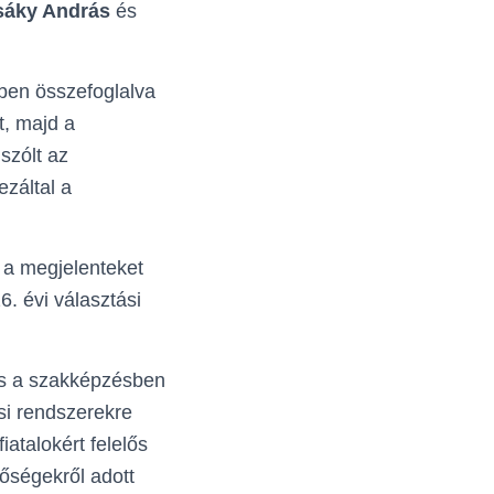
sáky András
és
ben összefoglalva
t, majd a
szólt az
záltal a
 a megjelenteket
. évi választási
 és a szakképzésben
si rendszerekre
iatalokért felelős
tőségekről adott