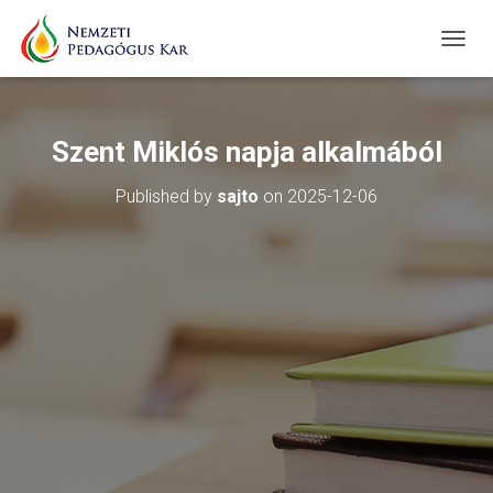
T
O
G
G
L
Szent Miklós napja alkalmából
E
N
Published by
sajto
on
2025-12-06
A
V
I
G
A
T
I
O
N