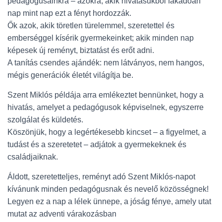
pedagógusainkra – azokra, akik hivatásukból fakadóan
nap mint nap ezt a fényt hordozzák.
Ők azok, akik töretlen türelemmel, szeretettel és
emberséggel kísérik gyermekeinket; akik minden nap
képesek új reményt, biztatást és erőt adni.
A tanítás csendes ajándék: nem látványos, nem hangos,
mégis generációk életét világítja be.
Szent Miklós példája arra emlékeztet bennünket, hogy a
hivatás, amelyet a pedagógusok képviselnek, egyszerre
szolgálat és küldetés.
Köszönjük, hogy a legértékesebb kincset – a figyelmet, a
tudást és a szeretetet – adjátok a gyermekeknek és
családjaiknak.
Áldott, szeretetteljes, reményt adó Szent Miklós-napot
kívánunk minden pedagógusnak és nevelő közösségnek!
Legyen ez a nap a lélek ünnepe, a jóság fénye, amely utat
mutat az adventi várakozásban