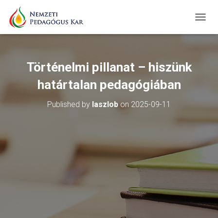
T
O
G
G
L
Történelmi pillanat – hiszünk
E
N
határtalan pedagógiában
A
V
Published by
laszlob
on
2025-09-11
I
G
A
T
I
O
N