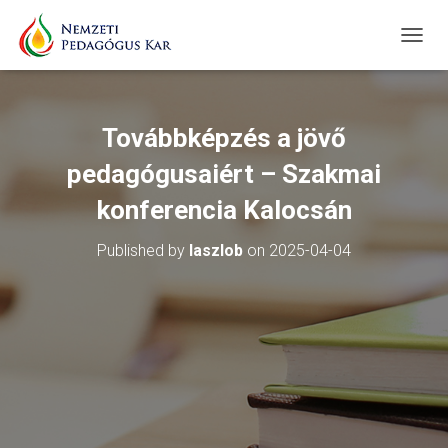
T
O
G
G
L
Továbbképzés a jövő
E
N
pedagógusaiért – Szakmai
A
V
konferencia Kalocsán
I
G
Published by
laszlob
on
2025-04-04
A
T
I
O
N