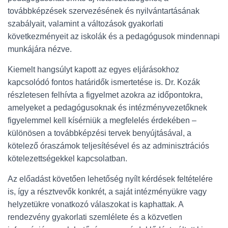
továbbképzések szervezésének és nyilvántartásának
szabályait, valamint a változások gyakorlati
következményeit az iskolák és a pedagógusok mindennapi
munkájára nézve.
Kiemelt hangsúlyt kapott az egyes eljárásokhoz
kapcsolódó fontos határidők ismertetése is. Dr. Kozák
részletesen felhívta a figyelmet azokra az időpontokra,
amelyeket a pedagógusoknak és intézményvezetőknek
figyelemmel kell kísérniük a megfelelés érdekében –
különösen a továbbképzési tervek benyújtásával, a
kötelező óraszámok teljesítésével és az adminisztrációs
kötelezettségekkel kapcsolatban.
Az előadást követően lehetőség nyílt kérdések feltételére
is, így a résztvevők konkrét, a saját intézményükre vagy
helyzetükre vonatkozó válaszokat is kaphattak. A
rendezvény gyakorlati szemlélete és a közvetlen