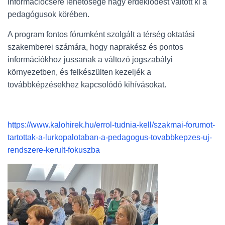
információcsere lehetősége nagy érdeklődést váltott ki a
pedagógusok körében.
A program fontos fórumként szolgált a térség oktatási
szakemberei számára, hogy naprakész és pontos
információkhoz jussanak a változó jogszabályi
környezetben, és felkészülten kezeljék a
továbbképzésekhez kapcsolódó kihívásokat.
https://www.kalohirek.hu/errol-tudnia-kell/szakmai-forumot-
tartottak-a-lurkopalotaban-a-pedagogus-tovabbkepzes-uj-
rendszere-kerult-fokuszba