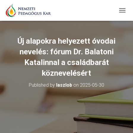
T
O
G
G
L
Új alapokra helyezett óvodai
E
N
nevelés: fórum Dr. Balatoni
A
V
Katalinnal a családbarát
I
köznevelésért
G
A
T
Published by
laszlob
on
2025-05-30
I
O
N