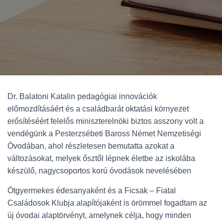
Dr. Balatoni Katalin pedagógiai innovációk
előmozdításáért és a családbarát oktatási környezet
erősítéséért felelős miniszterelnöki biztos asszony volt a
vendégünk a Pesterzsébeti Baross Német Nemzetiségi
Óvodában, ahol részletesen bemutatta azokat a
változásokat, melyek ősztől lépnek életbe az iskolába
készülő, nagycsoportos korú óvodások nevelésében
Ötgyermekes édesanyaként és a Ficsak – Fiatal
Családosok Klubja alapítójaként is örömmel fogadtam az
új óvodai alaptörvényt, amelynek célja, hogy minden