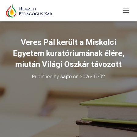
T
O
G
G
L
Veres Pál került a Miskolci
E
N
Egyetem kuratóriumának élére,
A
V
miután Világi Oszkár távozott
I
G
Published by
sajto
on
2026-07-02
A
T
I
O
N