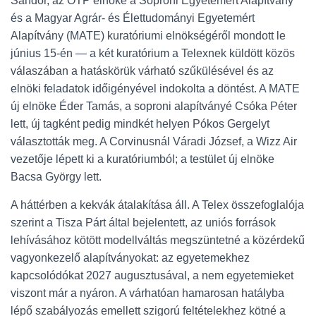
Sándor, az OTP elnöke a Soproni Egyetemért Alapítvány
és a Magyar Agrár- és Élettudományi Egyetemért
Alapítvány (MATE) kuratóriumi elnökségéről mondott le
június 15-én — a két kuratórium a Telexnek küldött közös
válaszában a hatáskörük várható szűkülésével és az
elnöki feladatok időigényével indokolta a döntést. A MATE
új elnöke Éder Tamás, a soproni alapítványé Csóka Péter
lett, új tagként pedig mindkét helyen Pókos Gergelyt
választották meg. A Corvinusnál Váradi József, a Wizz Air
vezetője lépett ki a kuratóriumból; a testület új elnöke
Bacsa György lett.
A háttérben a kekvák átalakítása áll. A Telex összefoglalója
szerint a Tisza Párt által bejelentett, az uniós források
lehívásához kötött modellváltás megszüntetné a közérdekű
vagyonkezelő alapítványokat: az egyetemekhez
kapcsolódókat 2027 augusztusával, a nem egyetemieket
viszont már a nyáron. A várhatóan hamarosan hatályba
lépő szabályozás emellett szigorú feltételekhez kötné a