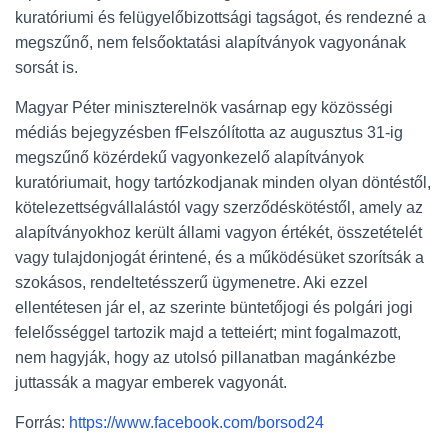
kuratóriumi és felügyelőbizottsági tagságot, és rendezné a
megszűnő, nem felsőoktatási alapítványok vagyonának
sorsát is.
Magyar Péter miniszterelnök vasárnap egy közösségi
médiás bejegyzésben fFelszólította az augusztus 31-ig
megszűnő közérdekű vagyonkezelő alapítványok
kuratóriumait, hogy tartózkodjanak minden olyan döntéstől,
kötelezettségvállalástól vagy szerződéskötéstől, amely az
alapítványokhoz került állami vagyon értékét, összetételét
vagy tulajdonjogát érintené, és a működésüket szorítsák a
szokásos, rendeltetésszerű ügymenetre. Aki ezzel
ellentétesen jár el, az szerinte büntetőjogi és polgári jogi
felelősséggel tartozik majd a tetteiért; mint fogalmazott,
nem hagyják, hogy az utolsó pillanatban magánkézbe
juttassák a magyar emberek vagyonát.
Forrás:
https://www.facebook.com/borsod24