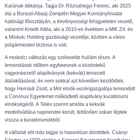
Karának dékánja. Tagja Dr. Rózsahegyi Ferenc, aki 2025
óta a Borsod-Abaúj-Zemplén Megyei Kormányhivatal
hatósági főosztályán, a törvényességi felügyeleten vezető,
valamint Kmetti Attila, aki a 2010-es években a MIK Zrt. és
a Miskolc Holding gazdasági vezetője, közben a város
polgármesteri biztosa is volt.
A miskolci változás egy szélesebb hullám része. A
lemondások időben egybeesnek a közérdekű
vagyonkezelő alapítványok (kekvák) tervezett
átalakításával, és nem sokkal azt követően kezdődtek,
hogy Hernádi Zsolt, a Mol elnök-vezérigazgatója lemondott
a Corvinus Egyetemet működtető alapítvány kuratóriumi
elnökségéről. A Telex szerint amióta a kekvák
modellváltása napirendre került, feltűnően sokan léptek
vissza a kuratóriumokból.
A vállalati elit más tagjai is hasonlóan döntöttek. Csányi