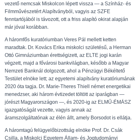
vezető nemcsak Miskolcon lépett vissza — a Színház- és
Filmművészetért Alapítványból, vagyis az SZFE
fenntartójából is távozott, ott a friss alapító okirat alapján
már jóval korábban.
A háromfős kuratóriumban Veres Pál mellett ketten
maradtak. Dr. Kovács Erika miskolci születésű, a Herman
Ottó Gimnáziumban érettségizett, az ELTE jogi karán
végzett, majd a fővárosi bankvilágban, később a Magyar
Nemzeti Banknál dolgozott, ahol a Pénzügyi Békéltető
Testület elnöke lett; az egyetemi alapítvány kuratóriumának
2020 óta tagja. Dr. Marie-Theres Thiell német energetikai
menedzser, aki három évtizedet töltött az iparágban —
jórészt Magyarországon —, és 2020-ig az ELMŰ-ÉMÁSZ
igazgatóságát vezette, vagyis annak az
áramszolgáltatónak az élén állt, amely Borsodot is ellátja.
A háromtagú felügyelőbizottság elnöke Prof. Dr. Csák
Csilla, a Miskolci Egyetem Állam- és Jogtudományi