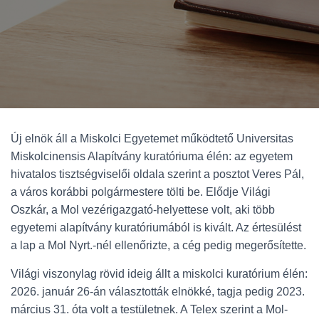
Új elnök áll a Miskolci Egyetemet működtető Universitas
Miskolcinensis Alapítvány kuratóriuma élén: az egyetem
hivatalos tisztségviselői oldala szerint a posztot Veres Pál,
a város korábbi polgármestere tölti be. Elődje Világi
Oszkár, a Mol vezérigazgató-helyettese volt, aki több
egyetemi alapítvány kuratóriumából is kivált. Az értesülést
a lap a Mol Nyrt.-nél ellenőrizte, a cég pedig megerősítette.
Világi viszonylag rövid ideig állt a miskolci kuratórium élén:
2026. január 26-án választották elnökké, tagja pedig 2023.
március 31. óta volt a testületnek. A Telex szerint a Mol-