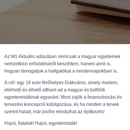
Az M1 Aktuális adásában nemcsak a magyar egyetemek
nemzetközi erősödéséről beszéltem, hanem arról is,
hogyan támogatjuk a hallgatókat a mindennapokban is.
A cél: egy 18 ezer férőhelyes Diákváros, amely modern,
elérhető és élhető otthont ad a magyar és külföldi
egyetemistáknak egyaránt. Most zajlik a finanszírozási és
tervezési koncepció kidolgozása, és ha minden a tervek
szerint halad, már jövőre elindulhat az építkezés!
Hajrá, fiatalok! Hajrá, egyetemisták!