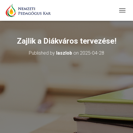
T
O
G
G
L
Zajlik a Diákváros tervezése!
E
N
Published by
laszlob
on
2025-04-28
A
V
I
G
A
T
I
O
N