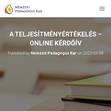
T
O
G
G
L
A TELJESÍTMÉNYÉRTÉKELÉS –
E
N
ONLINE KÉRDŐÍV
A
V
Published by
Nemzeti Pedagógus Kar
on
2023-03-08
I
G
A
T
I
O
N