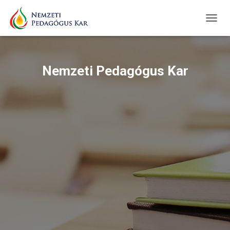
TOGG
NAVIG
Nemzeti Pedagógus Kar