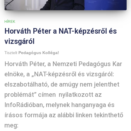
HÍREK
Horváth Péter a NAT-képzésről és
vizsgáról
Tisztelt
Pedagógus Kolléga!
Horváth Péter, a Nemzeti Pedagógus Kar
elnöke, a „NAT-képzésről és vizsgáról:
elszabotálható, de amúgy nem jelenthet
problémát” címen nyilatkozott az
InfoRádióban, melynek hanganyaga és
írásos formája az alábbi linken tekinthető
meg: