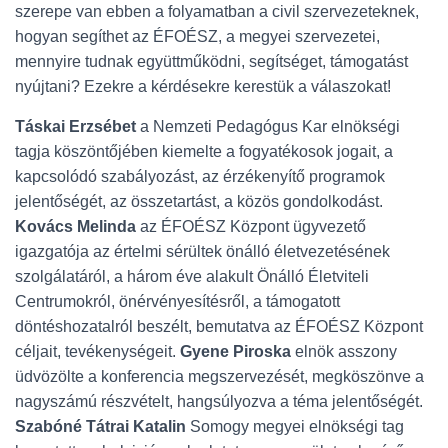
szerepe van ebben a folyamatban a civil szervezeteknek,
hogyan segíthet az ÉFOÉSZ, a megyei szervezetei,
mennyire tudnak együttműködni, segítséget, támogatást
nyújtani? Ezekre a kérdésekre kerestük a válaszokat!
Táskai Erzsébet
a Nemzeti Pedagógus Kar elnökségi
tagja köszöntőjében kiemelte a fogyatékosok jogait, a
kapcsolódó szabályozást, az érzékenyítő programok
jelentőségét, az összetartást, a közös gondolkodást.
Kovács Melinda
az ÉFOÉSZ Központ ügyvezető
igazgatója az értelmi sérültek önálló életvezetésének
szolgálatáról, a három éve alakult Önálló Életviteli
Centrumokról, önérvényesítésről, a támogatott
döntéshozatalról beszélt, bemutatva az ÉFOÉSZ Központ
céljait, tevékenységeit.
Gyene Piroska
elnök asszony
üdvözölte a konferencia megszervezését, megköszönve a
nagyszámú részvételt, hangsúlyozva a téma jelentőségét.
Szabóné Tátrai Katalin
Somogy megyei elnökségi tag