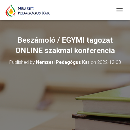
T
O
G
G
L
Beszámoló / EGYMI tagozat
E
N
ONLINE szakmai konferencia
A
V
Published by
Nemzeti Pedagógus Kar
on
2022-12-08
I
G
A
T
I
O
N