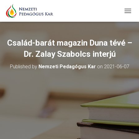
T
O
G
G
L
Család-barát magazin Duna tévé –
E
N
Dr. Zalay Szabolcs interjú
A
V
Published by
Nemzeti Pedagógus Kar
on
2021-06-07
I
G
A
T
I
O
N