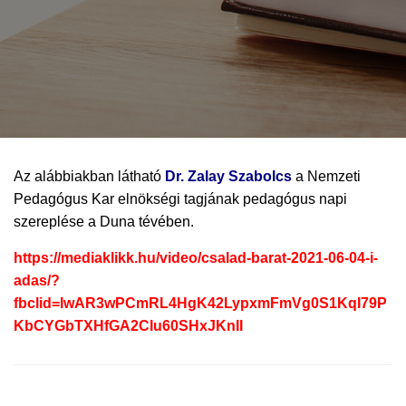
Az alábbiakban látható
Dr. Zalay Szabolcs
a Nemzeti
Pedagógus Kar elnökségi tagjának pedagógus napi
szereplése a Duna tévében.
https://mediaklikk.hu/video/csalad-barat-2021-06-04-i-
adas/?
fbclid=IwAR3wPCmRL4HgK42LypxmFmVg0S1KqI79P
KbCYGbTXHfGA2CIu60SHxJKnII