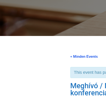
« Minden Events
This event has p
Meghívó /
konferenci