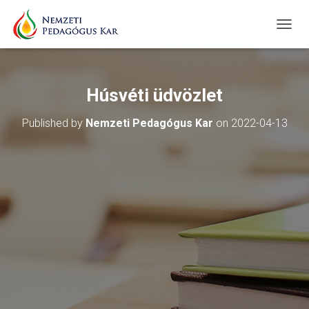
T
O
G
G
L
Húsvéti üdvözlet
E
N
Published by
Nemzeti Pedagógus Kar
on
2022-04-13
A
V
I
G
A
T
I
O
N