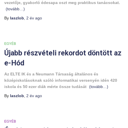
vezetője, gyakorló édesapa oszt meg praktikus tanácsokat.
(tovább…)
By
laszlob
,
2 év
ago
EGYÉB
Újabb részvételi rekordot döntött az
e-Hód
Az ELTE IK és a Neumann Társaság általános és
középiskolásoknak szóló informatikai versenyén idén 420
iskola és 50 ezer diák mérte össze tudását
(tovább…)
By
laszlob
,
2 év
ago
EGYÉB