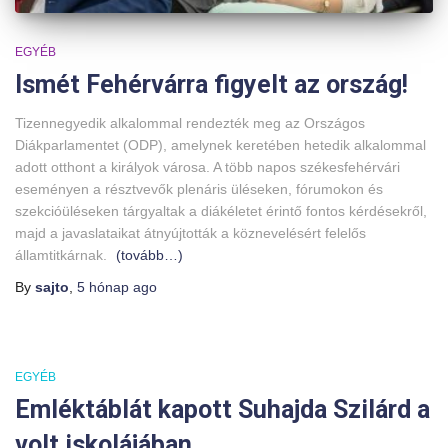
EGYÉB
Ismét Fehérvárra figyelt az ország!
Tizennegyedik alkalommal rendezték meg az Országos
Diákparlamentet (ODP), amelynek keretében hetedik alkalommal
adott otthont a királyok városa. A több napos székesfehérvári
eseményen a résztvevők plenáris üléseken, fórumokon és
szekcióüléseken tárgyaltak a diákéletet érintő fontos kérdésekről,
majd a javaslataikat átnyújtották a köznevelésért felelős
államtitkárnak.
(tovább…)
By
sajto
,
5 hónap
ago
EGYÉB
Emléktáblát kapott Suhajda Szilárd a
volt iskolájában