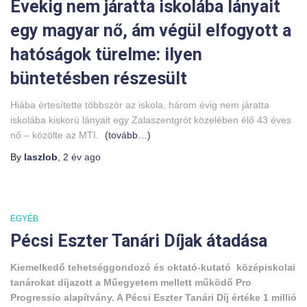
Évekig nem járatta iskolába lányait
egy magyar nő, ám végül elfogyott a
hatóságok türelme: ilyen
büntetésben részesült
Hiába értesítette többször az iskola, három évig nem járatta
iskolába kiskorú lányait egy Zalaszentgrót közelében élő 43 éves
nő – közölte az MTI.
(tovább…)
By
laszlob
,
2 év
ago
EGYÉB
Pécsi Eszter Tanári Díjak átadása
Kiemelkedő tehetséggondozó és oktató-kutató középiskolai
tanárokat díjazott a Műegyetem mellett működő Pro
Progressio alapítvány. A Pécsi Eszter Tanári Díj értéke 1 millió