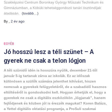
Szakképzési Centrum Boronkay György Műszaki Technikum és
Gimnáziumban, a Köbüki tehetséggondozó tanári ösztöndíjak
átadásán.
(tovább…)
By
,
2 év
ago
EGYÉB
Jó hosszú lesz a téli szünet – A
gyerek ne csak a telon lógjon
A téli szünidő idén is hosszúra nyúlik, december 21-től
január 5-ig tartanak zárva az iskolák. Ez az időszak
különösen a szülők számára jelenthet kihívást, hiszen
nemcsak a gyerekek felügyeletéről, de a szabadidő hasznos
eltöltéséről is gondoskodni kell. Hogyan érhetjük el, hogy a
gyerekek ne csak a digitális eszközökön „lógjanak”, hanem
fejlődjenek és közben jól is érezzék magukat? Koren Balázs,
a Yettel digitális oktatási programja, a ProSuli szakmai