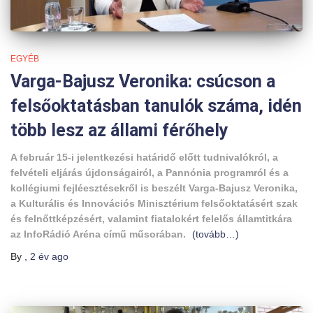
EGYÉB
Varga-Bajusz Veronika: csúcson a
felsőoktatásban tanulók száma, idén
több lesz az állami férőhely
A február 15-i jelentkezési határidő előtt tudnivalókról, a
felvételi eljárás újdonságairól, a Pannónia programról és a
kollégiumi fejléesztésekről is beszélt Varga-Bajusz Veronika,
a Kulturális és Innovációs Minisztérium felsőoktatásért szak
és felnőttképzésért, valamint fiatalokért felelős államtitkára
az InfoRádió Aréna című műsorában.
(tovább…)
By
,
2 év
ago