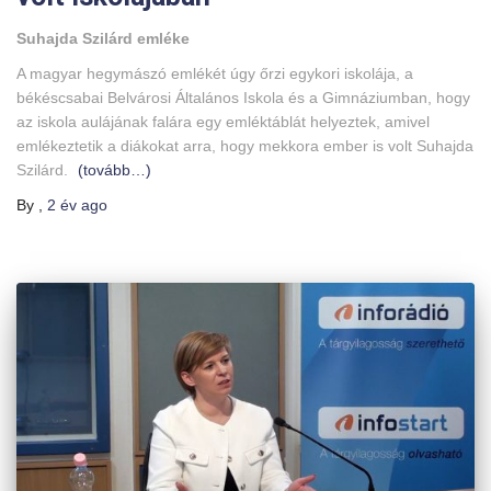
Suhajda Szilárd emléke
A magyar hegymászó emlékét úgy őrzi egykori iskolája, a
békéscsabai Belvárosi Általános Iskola és a Gimnáziumban, hogy
az iskola aulájának falára egy emléktáblát helyeztek, amivel
emlékeztetik a diákokat arra, hogy mekkora ember is volt Suhajda
Szilárd.
(tovább…)
By
,
2 év
ago