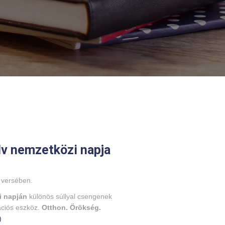
lv nemzetközi napja
versében.
i napján
különös súllyal csengenek
ciós eszköz.
Otthon. Örökség.
)