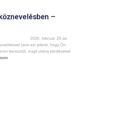
 köznevelésben –
RA 2026. február 26-án
zvetítéssel (ami azt jelenti, hogy Ön
ren keresztül, majd utána kérdéseket
asom