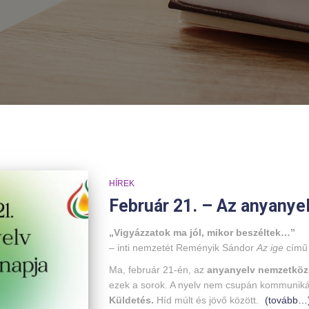
HÍREK
Február 21. – Az anyanye
„Vigyázzatok ma jól, mikor beszéltek…”
– inti nemzetét Reményik Sándor
Az ige
című 
Ma, február 21-én, az
anyanyelv nemzetköz
ezek a sorok. A nyelv nem csupán kommuniká
Küldetés.
Híd múlt és jövő között.
(tovább…