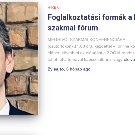
HÍREK
Foglalkoztatási formák a
szakmai fórum
MEGHÍVÓ SZAKMAI KONFERENCIÁ
(csütörtökön) 14.00 órai kezdettel – online kö
élőben követheti az előadást a ZOOM-rendsze
tehet fel a témával kapcsolatban) vagy
elolv
By
sajto
,
6 hónap
ago