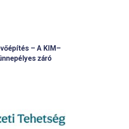
övőépítés – A KIM–
ünnepélyes záró