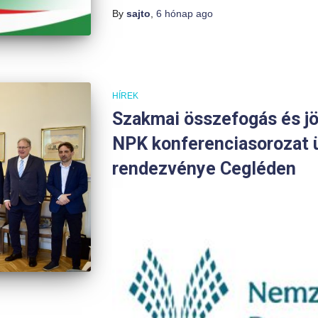
By
sajto
,
6 hónap
ago
HÍREK
Szakmai összefogás és j
NPK konferenciasorozat 
rendezvénye Cegléden