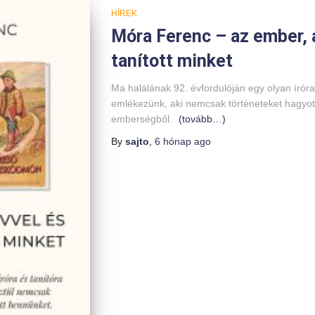
HÍREK
Móra Ferenc – az ember, a
tanított minket
Ma halálának 92. évfordulóján egy olyan íróra
emlékezünk, aki nemcsak történeteket hagyott
emberségből.
(tovább…)
By
sajto
,
6 hónap
ago