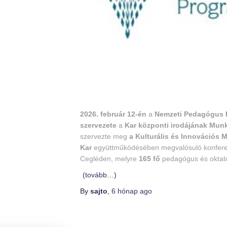
2026. február 12-én
a
Nemzeti Pedagógus K
szervezete
a
Kar központi irodájának Munk
szervezte meg
a Kulturális és Innovációs 
Kar
együttműködésében megvalósuló konferen
Cegléden, melyre
165 fő
pedagógus és oktató 
(tovább…)
By
sajto
,
6 hónap
ago