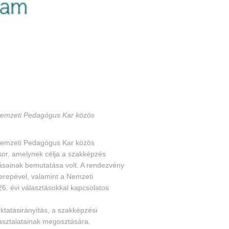
a Nemzeti Pedagógus Kar közös
a Nemzeti Pedagógus Kar közös
sor, amelynek célja a szakképzés
ásainak bemutatása volt. A rendezvény
erepével, valamint a Nemzeti
26. évi választásokkal kapcsolatos
oktatásirányítás, a szakképzési
asztalatainak megosztására.