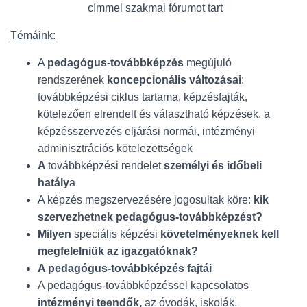
címmel szakmai fórumot tart
Témáink:
A
pedagógus-továbbképzés
megújuló
rendszerének
koncepcionális változásai
:
továbbképzési ciklus tartama, képzésfajták,
kötelezően elrendelt és választható képzések, a
képzésszervezés eljárási normái, intézményi
adminisztrációs kötelezettségek
A
továbbképzési rendelet
személyi és időbeli
hatály
a
A képzés megszervezésére jogosultak köre:
kik
szervezhetnek pedagógus-továbbképzést?
Milyen
speciális képzési
követelményeknek kell
megfelelniük az igazgatóknak?
A pedagógus-továbbképzés fajtái
A pedagógus-továbbképzéssel kapcsolatos
intézményi teendők,
az óvodák, iskolák,