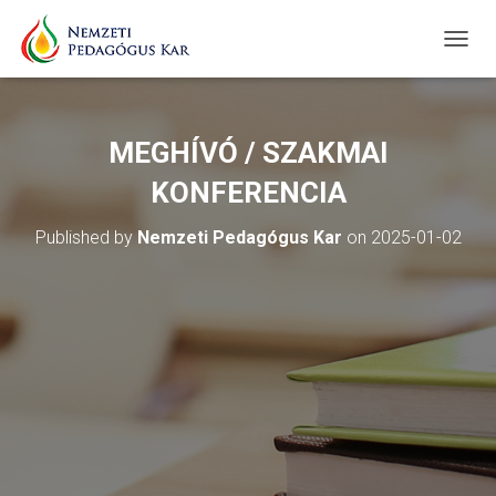
T
O
G
G
L
MEGHÍVÓ / SZAKMAI
E
N
KONFERENCIA
A
V
Published by
Nemzeti Pedagógus Kar
on
2025-01-02
I
G
A
T
I
O
N