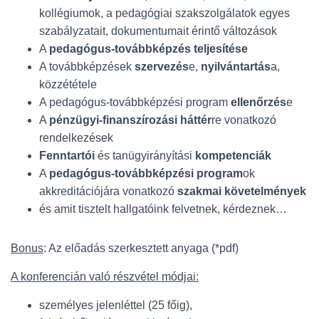
kollégiumok, a pedagógiai szakszolgálatok egyes
szabályzatait, dokumentumait érintő változások
A
pedagógus-továbbképzés teljesítése
A továbbképzések
szervezés
e,
nyilvántartás
a,
közzététele
A pedagógus-továbbképzési program
ellenőrzés
e
A
pénzügyi-finanszírozási háttér
re vonatkozó
rendelkezések
Fenntartói
és tanügyirányítási
kompetenciák
A
pedagógus-továbbképzési program
ok
akkreditációjára vonatkozó
szakmai követelmények
és amit tisztelt hallgatóink felvetnek, kérdeznek…
Bonus
: Az előadás szerkesztett anyaga (*pdf)
A konferencián való részvétel módjai:
személyes jelenléttel (25 főig),