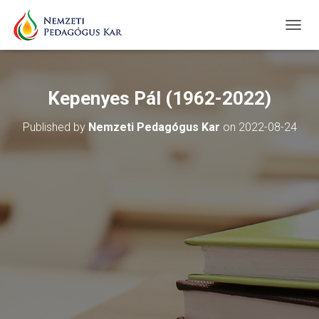
T
O
G
G
L
Kepenyes Pál (1962-2022)
E
N
Published by
Nemzeti Pedagógus Kar
on
2022-08-24
A
V
I
G
A
T
I
O
N