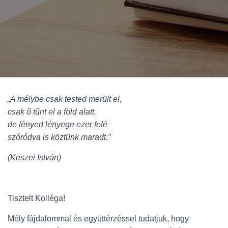
„A mélybe csak tested merült el,
csak ő tűnt el a föld alatt,
de lényed lényege ezer felé
szóródva is köztünk maradt.”
(Keszei István)
Tisztelt Kolléga!
Mély fájdalommal és együttérzéssel tudatjuk, hogy