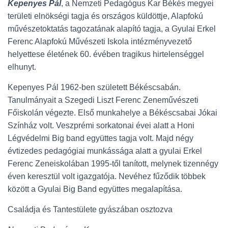
Kepenyes Pál
, a Nemzeti Pedagógus Kar Békés megyei
területi elnökségi tagja és országos küldöttje, Alapfokú
művészetoktatás tagozatának alapító tagja, a Gyulai Erkel
Ferenc Alapfokú Művészeti Iskola intézményvezető
helyettese életének 60. évében tragikus hirtelenséggel
elhunyt.
Kepenyes Pál 1962-ben született Békéscsabán.
Tanulmányait a Szegedi Liszt Ferenc Zeneművészeti
Főiskolán végezte. Első munkahelye a Békéscsabai Jókai
Színház volt. Veszprémi sorkatonai évei alatt a Honi
Légvédelmi Big band együttes tagja volt. Majd négy
évtizedes pedagógiai munkássága alatt a gyulai Erkel
Ferenc Zeneiskolában 1995-től tanított, melynek tizennégy
éven keresztül volt igazgatója. Nevéhez fűződik többek
között a Gyulai Big Band együttes megalapítása.
Családja és Tantestülete gyászában osztozva