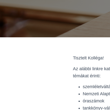
Tisztelt Kolléga!
Az alábbi linkre ka
témákat érinti:
szemléletvált
Nemzeti Alapt
óraszámok
tankkönyv-vál