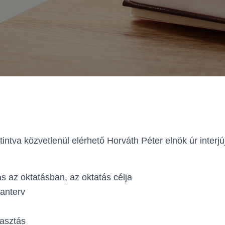
ttintva közvetlenül elérhető Horváth Péter elnök úr interjú
ás az oktatásban, az oktatás célja
anterv
asztás