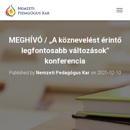
T
O
G
G
L
MEGHÍVÓ / „A köznevelést érintő
E
N
legfontosabb változások”
A
V
konferencia
I
G
Published by
Nemzeti Pedagógus Kar
on
2025-02-10
A
T
I
O
N