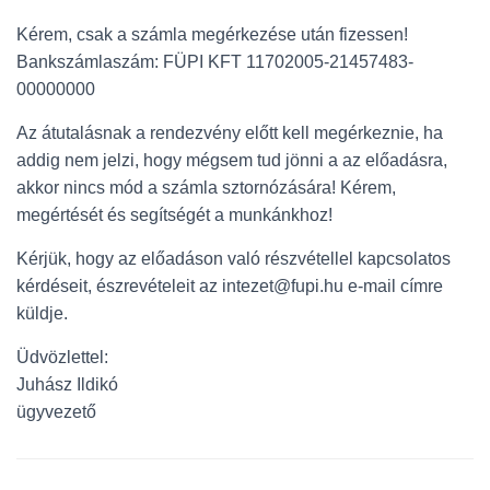
Kérem, csak a számla megérkezése után fizessen!
Bankszámlaszám: FÜPI KFT 11702005-21457483-
00000000
Az átutalásnak a rendezvény előtt kell megérkeznie, ha
addig nem jelzi, hogy mégsem tud jönni a az előadásra,
akkor nincs mód a számla sztornózására! Kérem,
megértését és segítségét a munkánkhoz!
Kérjük, hogy az előadáson való részvétellel kapcsolatos
kérdéseit, észrevételeit az intezet@fupi.hu e-mail címre
küldje.
Üdvözlettel:
Juhász Ildikó
ügyvezető