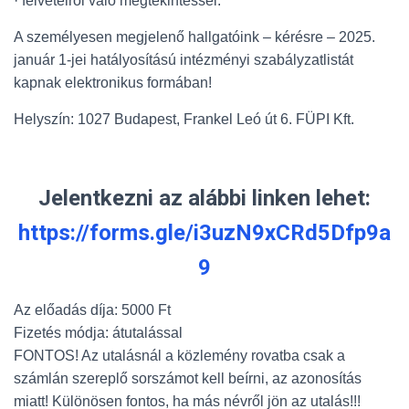
· felvételről való megtekintéssel.
A személyesen megjelenő hallgatóink – kérésre – 2025.
január 1-jei hatályosítású intézményi szabályzatlistát
kapnak elektronikus formában!
Helyszín: 1027 Budapest, Frankel Leó út 6. FÜPI Kft.
Jelentkezni az alábbi linken lehet:
https://forms.gle/i3uzN9xCRd5Dfp9a
9
Az előadás díja: 5000 Ft
Fizetés módja: átutalással
FONTOS! Az utalásnál a közlemény rovatba csak a
számlán szereplő sorszámot kell beírni, az azonosítás
miatt! Különösen fontos, ha más névről jön az utalás!!!