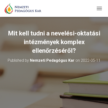
T
O
G
G
L
Mit kell tudni a nevelési-oktatási
E
N
intézmények komplex
A
V
ellenőrzéséről?
I
G
Published by
Nemzeti Pedagógus Kar
on
2022-05-11
A
T
I
O
N