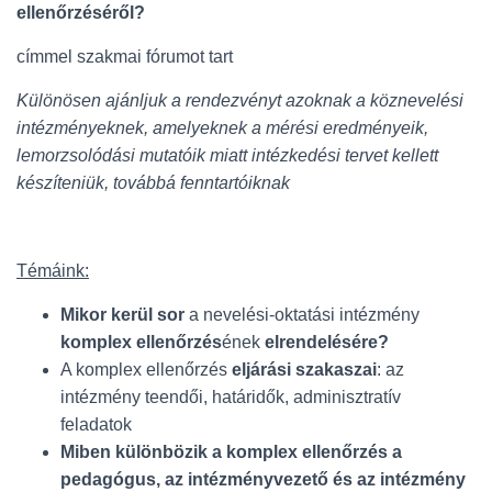
ellenőrzéséről?
címmel szakmai fórumot tart
Különösen ajánljuk a rendezvényt azoknak a köznevelési
intézményeknek, amelyeknek a mérési eredményeik,
lemorzsolódási mutatóik miatt intézkedési tervet kellett
készíteniük, továbbá fenntartóiknak
Témáink:
Mikor kerül sor
a nevelési-oktatási intézmény
komplex ellenőrzés
ének
elrendelésére?
A komplex ellenőrzés
eljárási szakaszai
: az
intézmény teendői, határidők, adminisztratív
feladatok
Miben különbözik a komplex ellenőrzés a
pedagógus, az intézményvezető és az intézmény