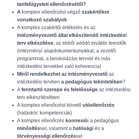
tanfelügyeleti ellenőrzésétől?
A
komplex ellenőrzést végző
szakértőkre
vonatkozó szabályok
A komplex szakértői értékelés és az
intézményvezető által elkészítendő intézkedési
terv elkészítése
, az ebből adódó további teendők
(intézményi alapdokumentumokkal, a vezetői
programmal, a beiskolázási tervvel és más
intézkedési tervekkel való koherencia)
Miről rendelkezhet az intézményvezető
az
intézkedési tervben
a pedagógus tekintetében
?
A
fenntartó szerepe és felelőssége
az intézkedési
terv elkészítésében
A komplex ellenőrzést követő
utóellenőrzés
(hatáskör, kompetenciák)
A komplex ellenőrzés
konnexió
i a pedagógus
minősítés
sel, valamint a
hatósági
és a
törvényességi ellenőrzés
sel