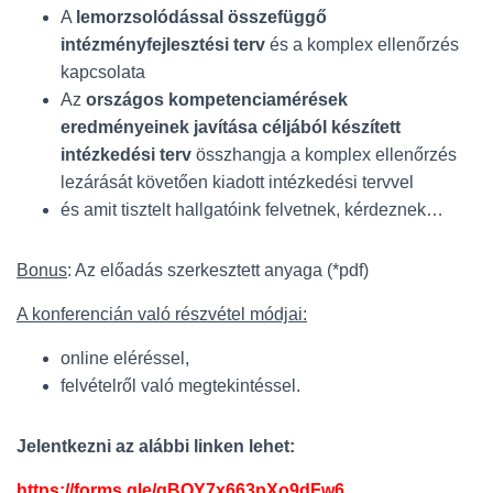
A
lemorzsolódással összefüggő
intézményfejlesztési terv
és a komplex ellenőrzés
kapcsolata
Az
országos kompetenciamérések
eredményeinek javítása céljából készített
intézkedési terv
összhangja a komplex ellenőrzés
lezárását követően kiadott intézkedési tervvel
és amit tisztelt hallgatóink felvetnek, kérdeznek…
Bonus
: Az előadás szerkesztett anyaga (*pdf)
A konferencián való részvétel módjai:
online eléréssel,
felvételről való megtekintéssel.
Jelentkezni az alábbi linken lehet:
https://forms.gle/qBQY7x663pXo9dFw6