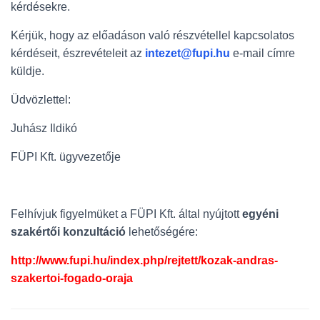
kérdésekre.
Kérjük, hogy az előadáson való részvétellel kapcsolatos
kérdéseit, észrevételeit az
intezet@fupi.hu
e-mail címre
küldje.
Üdvözlettel:
Juhász Ildikó
FÜPI Kft. ügyvezetője
Felhívjuk figyelmüket a FÜPI Kft. által nyújtott
egyéni
szakértői konzultáció
lehetőségére:
http://www.fupi.hu/index.php/rejtett/kozak-andras-
szakertoi-fogado-oraja