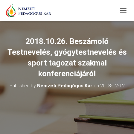
T
O
G
G
L
2018.10.26. Beszámoló
E
N
Testnevelés, gyógytestnevelés és
A
V
sport tagozat szakmai
I
konferenciájáról
G
A
T
Published by
Nemzeti Pedagógus Kar
on
2018-12-12
I
O
N