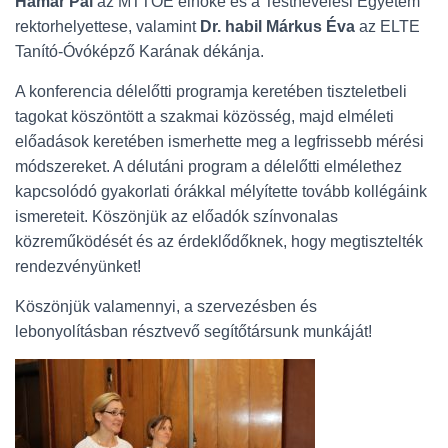
Hamar Pál
az MTTOE elnöke és a Testnevelési Egyetem
rektorhelyettese, valamint
Dr. habil Márkus Éva
az ELTE
Tanító-Óvóképző Karának dékánja.
A konferencia délelőtti programja keretében tiszteletbeli
tagokat köszöntött a szakmai közösség, majd elméleti
előadások keretében ismerhette meg a legfrissebb mérési
módszereket. A délutáni program a délelőtti elmélethez
kapcsolódó gyakorlati órákkal mélyítette tovább kollégáink
ismereteit. Köszönjük az előadók színvonalas
közreműködését és az érdeklődőknek, hogy megtisztelték
rendezvényünket!
Köszönjük valamennyi, a szervezésben és
lebonyolításban résztvevő segítőtársunk munkáját!