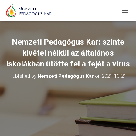
T
O
G
G
L
Nemzeti Pedagógus Kar: szinte
E
N
kivétel nélkül az általános
A
V
iskolákban ütötte fel a fejét a vírus
I
G
Published by
Nemzeti Pedagógus Kar
on
2021-10-21
A
T
I
O
N