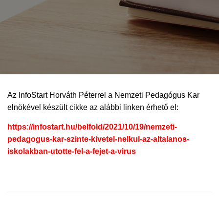
Az InfoStart Horváth Péterrel a Nemzeti Pedagógus Kar
elnökével készült cikke az alábbi linken érhető el:
https://infostart.hu/belfold/2021/10/19/nemzeti-
pedagogus-kar-szinte-kivetel-nelkul-az-altalanos-
iskolakban-utotte-fel-a-fejet-a-virus