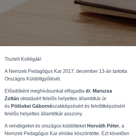
Tisztelt Kollégák!
A Nemzeti Pedagógus Kar 2017. december 13-án tartotta
Országos Küldöttgyűlését.
Előadóként meghívásunkat elfogadta
dr. Maruzsa
Zoltán
oktatásért felelős helyettes államtitkár úr
és
Pölöskei Gáborné
szakképzésért és felnőttképzésért
felelős helyettes államtitkár asszony.
A vendégeket és országos küldötteket
Horváth Péter
, a
Nemzeti Pedagógus Kar elnöke köszöntötte. Ezt követően