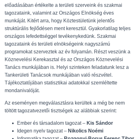
előadásában értékelte a területi szerveink és szakmai
tagozataink, valamint az Országos Elnökség éves
munkáját. Kitért arra, hogy Köztestületünk jelentős
struktúrális fejlődésen ment keresztül. Gyakorlatilag teljes
országos lefedettséggel tevékenykedünk. Szakmai
tagozataink és területi elnökségeink nagyszámú
programokat szerveztek az év folyamán. Részt veszünk a
Köznevelési Kerekasztal és az Országos Köznevelési
Tanács munkájában is. Helyi szinteken feladatunk lesz a
Tankerületi Tanácsok munkájában való részvétel.
Tájékoztatójában statisztikai adatokkal szemléltette
mondanivalóját.
Az eseményen megválasztásra kerültek a még be nem
töltött tagozatvezetői tisztségek az alábbiak szerint:
Ember és társadalom tagozat –
Kis Sándor
Idegen nyelv tagozat –
Nikolics Noémi
Informatika tagozat –
Rozgonyi-Borus Ferenc Tibor