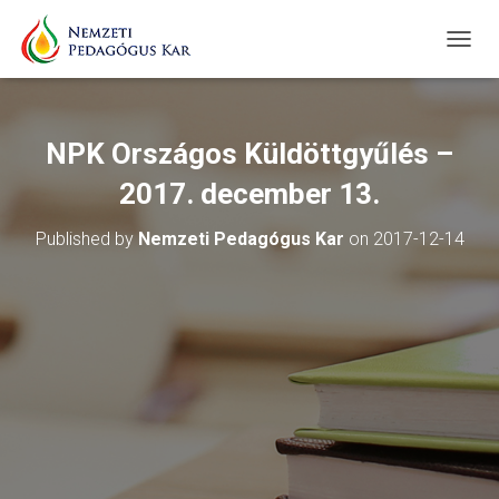
T
O
G
G
L
NPK Országos Küldöttgyűlés –
E
N
2017. december 13.
A
V
Published by
Nemzeti Pedagógus Kar
on
2017-12-14
I
G
A
T
I
O
N