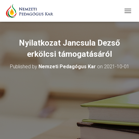
T
O
G
G
L
Nyilatkozat Jancsula Dezső
E
N
erkölcsi támogatásáról
A
V
Published by
Nemzeti Pedagógus Kar
on
2021-10-01
I
G
A
T
I
O
N