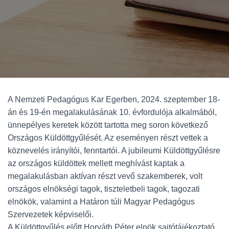
A Nemzeti Pedagógus Kar Egerben, 2024. szeptember 18-
án és 19-én megalakulásának 10. évfordulója alkalmából,
ünnepélyes keretek között tartotta meg soron következő
Országos Küldöttgyűlését. Az eseményen részt vettek a
köznevelés irányítói, fenntartói. A jubileumi Küldöttgyűlésre
az országos küldöttek mellett meghívást kaptak a
megalakulásban aktívan részt vevő szakemberek, volt
országos elnökségi tagok, tiszteletbeli tagok, tagozati
elnökök, valamint a Határon túli Magyar Pedagógus
Szervezetek képviselői.
A Küldöttgyűlés előtt Horváth Péter elnök sajtótájékoztató