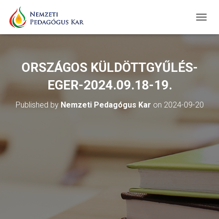
T
O
G
G
L
ORSZÁGOS KÜLDÖTTGYŰLÉS-
E
N
EGER-2024.09.18-19.
A
V
Published by
Nemzeti Pedagógus Kar
on
2024-09-20
I
G
A
T
I
O
N