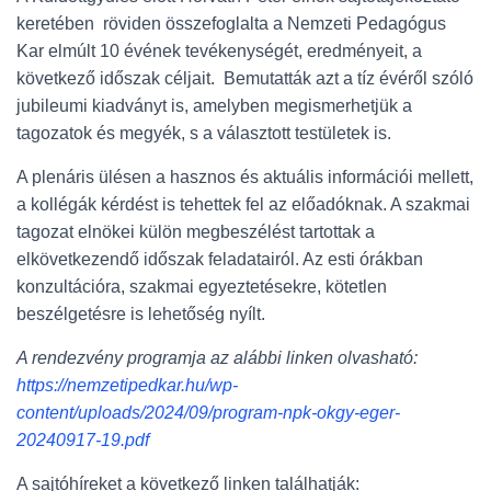
keretében röviden összefoglalta a Nemzeti Pedagógus
Kar elmúlt 10 évének tevékenységét, eredményeit, a
következő időszak céljait. Bemutatták azt a tíz évéről szóló
jubileumi kiadványt is, amelyben megismerhetjük a
tagozatok és megyék, s a választott testületek is.
A plenáris ülésen a hasznos és aktuális információi mellett,
a kollégák kérdést is tehettek fel az előadóknak. A szakmai
tagozat elnökei külön megbeszélést tartottak a
elkövetkezendő időszak feladatairól. Az esti órákban
konzultációra, szakmai egyeztetésekre, kötetlen
beszélgetésre is lehetőség nyílt.
A rendezvény programja az alábbi linken olvasható:
https://nemzetipedkar.hu/wp-
content/uploads/2024/09/program-npk-okgy-eger-
20240917-19.pdf
A sajtóhíreket a következő linken találhatják: