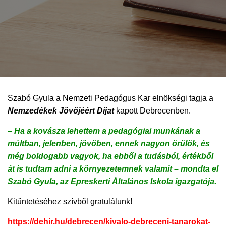
Szabó Gyula a Nemzeti Pedagógus Kar elnökségi tagja a
Nemzedékek Jövőjéért Díjat
kapott Debrecenben.
– Ha a kovásza lehettem a pedagógiai munkának a
múltban, jelenben, jövőben, ennek nagyon örülök, és
még boldogabb vagyok, ha ebből a tudásból, értékből
át is tudtam adni a környezetemnek valamit – mondta el
Szabó Gyula, az Epreskerti Általános Iskola igazgatója.
Kitűntetéséhez szívből gratulálunk!
https://dehir.hu/debrecen/kivalo-debreceni-tanarokat-