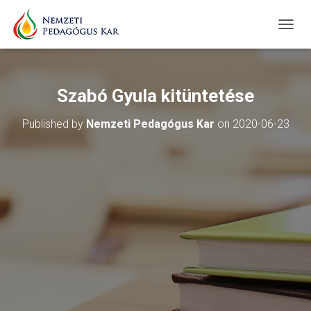
T
O
G
G
L
Szabó Gyula kitüntetése
E
N
Published by
Nemzeti Pedagógus Kar
on
2020-06-23
A
V
I
G
A
T
I
O
N