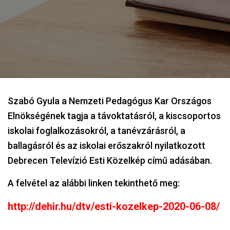
Szabó Gyula a Nemzeti Pedagógus Kar Országos
Elnökségének tagja a távoktatásról, a kiscsoportos
iskolai foglalkozásokról, a tanévzárásról, a
ballagásról és az iskolai erőszakról nyilatkozott
Debrecen Televízió Esti Közelkép című adásában.
A felvétel az alábbi linken tekinthető meg:
http://dehir.hu/dtv/esti-kozelkep-2020-06-08/