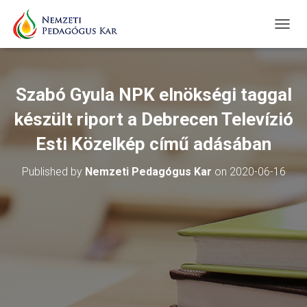
T
O
G
G
L
Szabó Gyula NPK elnökségi taggal
E
N
készült riport a Debrecen Televízió
A
V
Esti Közelkép című adásában
I
G
Published by
Nemzeti Pedagógus Kar
on
2020-06-16
A
T
I
O
N